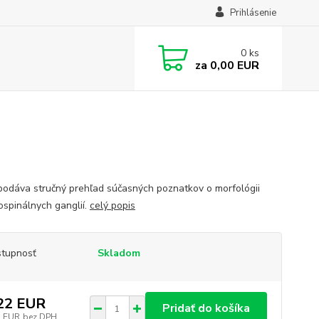
Prihlásenie
0
ks
za
0,00 EUR
podáva stručný prehľad súčasných poznatkov o morfológii
ospinálnych ganglií.
celý popis
tupnosť
Skladom
22 EUR
Pridať do košíka
2 EUR
bez DPH