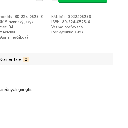
roduktu:
80-224-0525-6
EAN kód:
8022405256
SK Slovenský jazyk
ISBN:
80-224-0525-6
tran:
94
Vazba:
brožovaná
Medicína
Rok vydania:
1997
Anna Ferčáková,
Komentáre
0
nálnych ganglií.