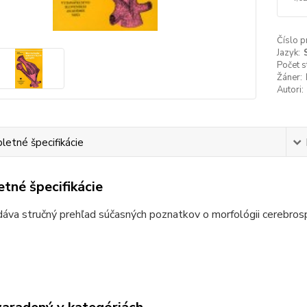
Číslo p
Jazyk:
Počet s
Žáner:
Autori:
etné špecifikácie
tné špecifikácie
áva stručný prehľad súčasných poznatkov o morfológii cerebrospi