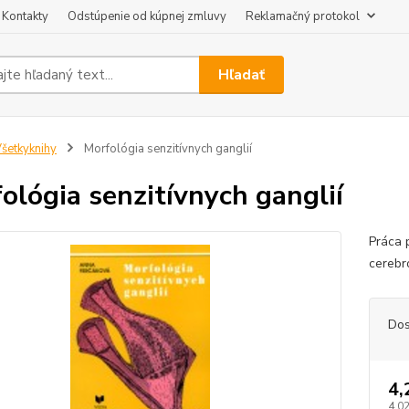
Kontakty
Odstúpenie od kúpnej zmluvy
Reklamačný protokol
Hľadať
šetkyknihy
Morfológia senzitívnych ganglií
ológia senzitívnych ganglií
Práca 
cerebr
Dos
4,
4,0