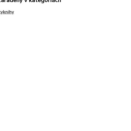
zaradený v kategóriách
yknihy