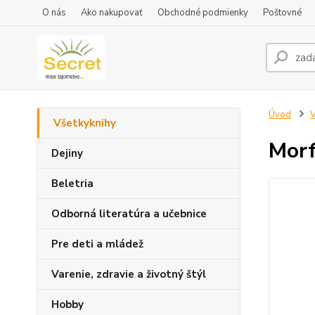
O nás
Ako nakupovať
Obchodné podmienky
Poštovné
Úvod
V
Všetkyknihy
Morf
Dejiny
Beletria
Odborná literatúra a učebnice
Pre deti a mládež
Varenie, zdravie a životný štýl
Hobby