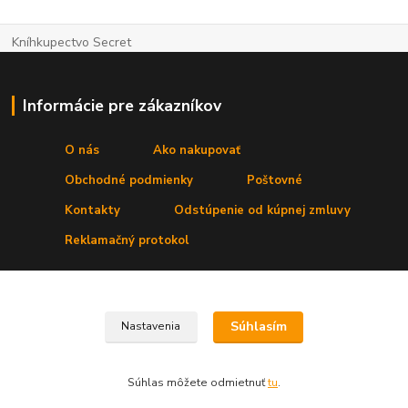
Kníhkupectvo Secret
Informácie pre zákazníkov
O nás
Ako nakupovať
Obchodné podmienky
Poštovné
Kontakty
Odstúpenie od kúpnej zmluvy
Reklamačný protokol
Kde nás nájdete
Súhlasím
Nastavenia
Prevádzka:
Secret, s. r. o.
,Štúrova 4
, 031 01 Liptovský Mikuláš
Súhlas môžete odmietnuť
tu
.