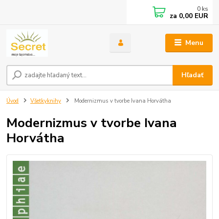
0
ks
za
0,00 EUR
Menu
Hľadať
Úvod
Všetkyknihy
Modernizmus v tvorbe Ivana Horvátha
Modernizmus v tvorbe Ivana
Horvátha