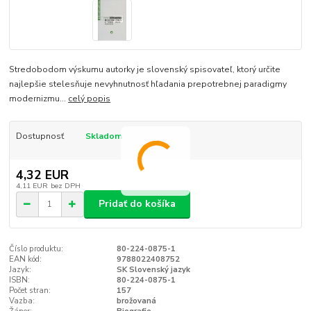
Stredobodom výskumu autorky je slovenský spisovateľ, ktorý určite
najlepšie stelesňuje nevyhnutnosť hľadania prepotrebnej paradigmy
modernizmu...
celý popis
Dostupnosť
Skladom
4,32 EUR
4,11 EUR
bez DPH
Pridať do košíka
Číslo produktu:
80-224-0875-1
EAN kód:
9788022408752
Jazyk:
SK Slovenský jazyk
ISBN:
80-224-0875-1
Počet stran:
157
Vazba:
brožovaná