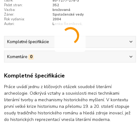
ISBN:
80-7277-278-3
Počet stran:
352
Vazba:
brožovaná
Žáner:
Spoločenské vedy
Rok vydania:
2004
Autori:
Lenka Řezníková,
Kompletné špecifikácie
Komentáre
0
Kompletné špecifikácie
Práce uvádí jednu z klíčových otázek soudobé literární
archeologie. Odkrývá vztahy a souvislosti mezi technikami
literární tvorby a mechanismy historického myšlení. V kontextu
první velké krize historismu na přelomu 19. a 20. století stopuje
osudy tradičního historického románu a hledá zdroje inovací, jež
do historických reprezentací vnesla literární moderna.