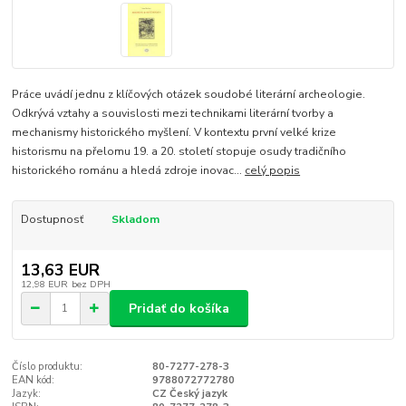
Práce uvádí jednu z klíčových otázek soudobé literární archeologie.
Odkrývá vztahy a souvislosti mezi technikami literární tvorby a
mechanismy historického myšlení. V kontextu první velké krize
historismu na přelomu 19. a 20. století stopuje osudy tradičního
historického románu a hledá zdroje inovac...
celý popis
Dostupnosť
Skladom
13,63 EUR
12,98 EUR
bez DPH
Pridať do košíka
Číslo produktu:
80-7277-278-3
EAN kód:
9788072772780
Jazyk:
CZ Český jazyk