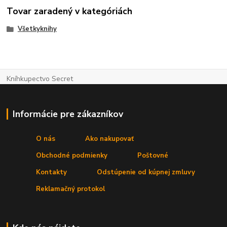
Tovar zaradený v kategóriách
Všetkyknihy
Kníhkupectvo Secret
Informácie pre zákazníkov
O nás
Ako nakupovať
Obchodné podmienky
Poštovné
Kontakty
Odstúpenie od kúpnej zmluvy
Reklamačný protokol