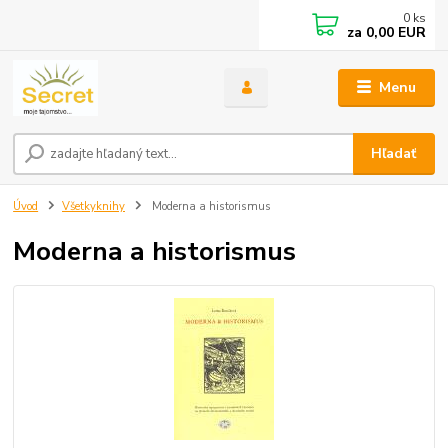
0
ks
za
0,00 EUR
Menu
Hľadať
Úvod
Všetkyknihy
Moderna a historismus
Moderna a historismus