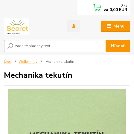
0
ks
za
0,00 EUR
Menu
Hľadať
Úvod
Všetkyknihy
Mechanika tekutín
Mechanika tekutín