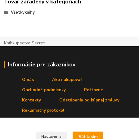
Tovar zaradený v kategóriách
Všetkyknihy
Kníhkupectvo Secret
Informácie pre zákazníkov
O nás
Ako nakupovať
Obchodné podmienky
Poštovné
Kontakty
Odstúpenie od kúpnej zmluvy
Reklamačný protokol
Kde nás nájdete
Súhlasím
Nastavenia