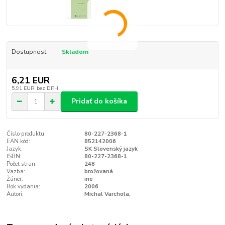
Dostupnosť
Skladom
6,21 EUR
5,91 EUR
bez DPH
Pridať do košíka
Číslo produktu:
80-227-2368-1
EAN kód:
852142006
Jazyk:
SK Slovenský jazyk
ISBN:
80-227-2368-1
Počet stran:
248
Vazba:
brožovaná
Žáner:
ine
Rok vydania:
2006
Autori:
Michal Varchola,