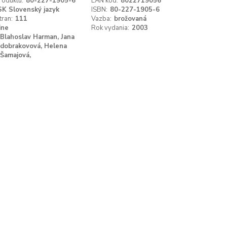
roduktu:
80-227-1905-6
EAN kód:
8022719056
SK Slovenský jazyk
ISBN:
80-227-1905-6
tran:
111
Vazba:
brožovaná
ine
Rok vydania:
2003
Blahoslav Harman, Jana
dobrakovová, Helena
Šamajová,