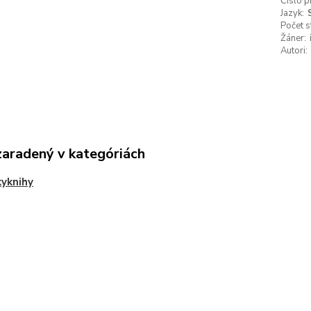
Číslo p
Jazyk:
Počet s
Žáner:
Autori:
zaradený v kategóriách
yknihy