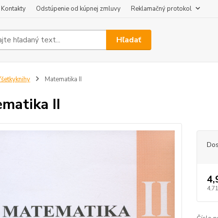
Kontakty
Odstúpenie od kúpnej zmluvy
Reklamačný protokol
Hľadať
šetkyknihy
Matematika II
matika II
Dos
4,
4,7