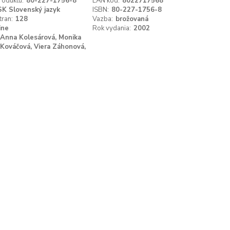
roduktu:
80-227-1756-8
EAN kód:
8022717568
SK Slovenský jazyk
ISBN:
80-227-1756-8
tran:
128
Vazba:
brožovaná
ine
Rok vydania:
2002
Anna Kolesárová, Monika
Kováčová, Viera Záhonová,