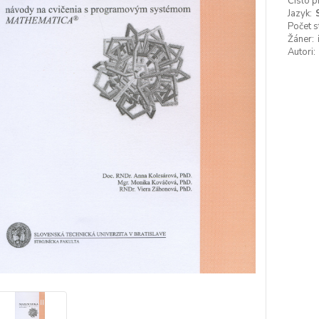
Číslo p
Jazyk:
Počet s
Žáner:
Autori: