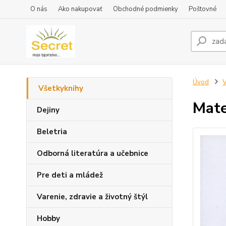
O nás
Ako nakupovať
Obchodné podmienky
Poštovné
Úvod
V
Všetkyknihy
Mate
Dejiny
Beletria
Odborná literatúra a učebnice
Pre deti a mládež
Varenie, zdravie a životný štýl
Hobby