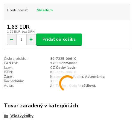
Dostupnosť
Skladom
1,63 EUR
1,55 EUR
bez DPH
Pridať do košíka
Číslo produktu:
80-7225-006-X
EAN kód:
9788072250066
Jazyk:
CZ Český jazyk
ISBN:
80-7225-006-X
Žáner:
Matematika, Fyzika, Astronómia
Rok vydania:
2008
Autori:
Jiří Taufer , Olga Vraštilová,
Tovar zaradený v kategóriách
Všetkyknihy