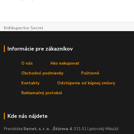
Kníhkupectvo Secret
Informácie pre zákazníkov
O nás
Ako nakupovať
Obchodné podmienky
Poštovné
Kontakty
Odstúpenie od kúpnej zmluvy
Reklamačný protokol
Kde nás nájdete
Prevádzka:
Secret, s. r. o.
,Štúrova 4
, 031 01 Liptovský Mikuláš