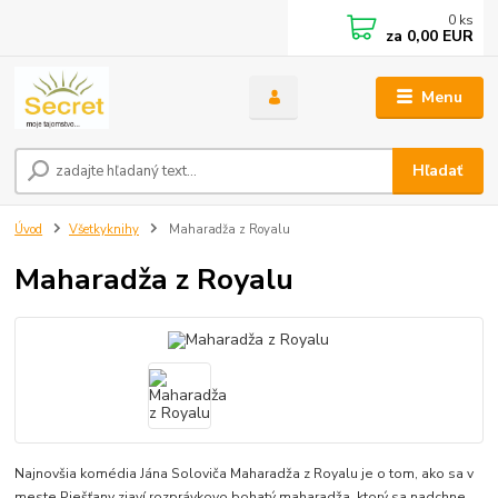
0
ks
za
0,00 EUR
Menu
Hľadať
Úvod
Všetkyknihy
Maharadža z Royalu
Maharadža z Royalu
Najnovšia komédia Jána Soloviča Maharadža z Royalu je o tom, ako sa v
meste Piešťany zjaví rozprávkovo bohatý maharadža, ktorý sa nadchne