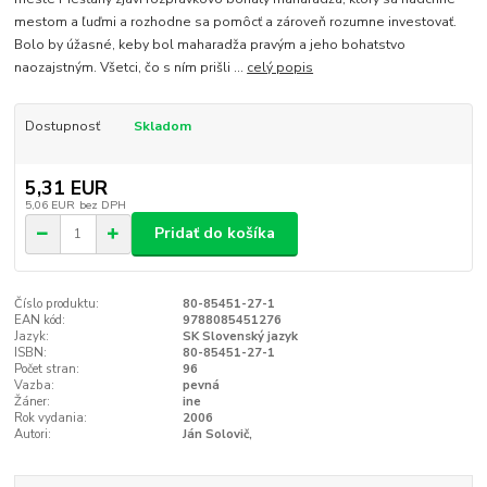
mestom a ľuďmi a rozhodne sa pomôcť a zároveň rozumne investovať.
Bolo by úžasné, keby bol maharadža pravým a jeho bohatstvo
naozajstným. Všetci, čo s ním prišli ...
celý popis
Dostupnosť
Skladom
5,31 EUR
5,06 EUR
bez DPH
Pridať do košíka
Číslo produktu:
80-85451-27-1
EAN kód:
9788085451276
Jazyk:
SK Slovenský jazyk
ISBN:
80-85451-27-1
Počet stran:
96
Vazba:
pevná
Žáner:
ine
Rok vydania:
2006
Autori:
Ján Solovič,