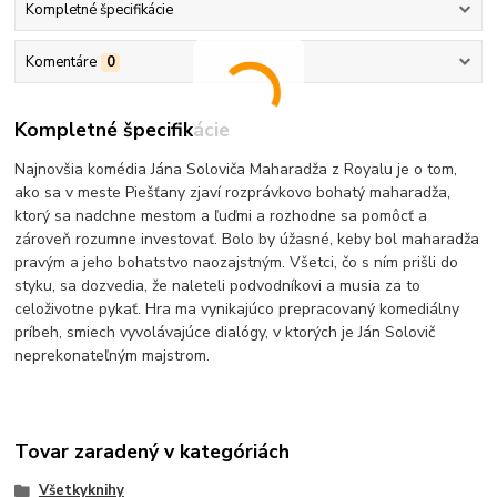
Kompletné špecifikácie
Komentáre
0
Kompletné špecifikácie
Najnovšia komédia Jána Soloviča Maharadža z Royalu je o tom,
ako sa v meste Piešťany zjaví rozprávkovo bohatý maharadža,
ktorý sa nadchne mestom a ľuďmi a rozhodne sa pomôcť a
zároveň rozumne investovať. Bolo by úžasné, keby bol maharadža
pravým a jeho bohatstvo naozajstným. Všetci, čo s ním prišli do
styku, sa dozvedia, že naleteli podvodníkovi a musia za to
celoživotne pykať. Hra ma vynikajúco prepracovaný komediálny
príbeh, smiech vyvolávajúce dialógy, v ktorých je Ján Solovič
neprekonateľným majstrom.
Tovar zaradený v kategóriách
Všetkyknihy