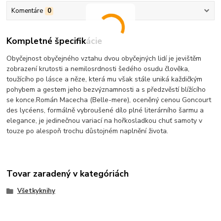
Komentáre
0
Kompletné špecifikácie
Obyčejnost obyčejného vztahu dvou obyčejných lidí je jevištěm
zobrazení krutosti a nemilosrdnosti šedého osudu člověka,
toužícího po lásce a něze, která mu však stále uniká každičkým
pohybem a gestem jeho bezvýznamnosti a s předzvěstí blížícího
se konce.Román Macecha (Belle-mere), oceněný cenou Goncourt
des lycéens, formálně vybroušené dílo plné literárního šarmu a
elegance, je jedinečnou variací na hořkosladkou chuť samoty v
touze po alespoň trochu důstojném naplnění života.
Tovar zaradený v kategóriách
Všetkyknihy