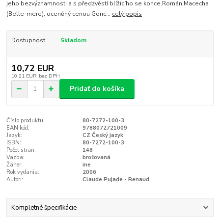
jeho bezvýznamnosti a s předzvěstí blížícího se konce.Román Macecha
(Belle-mere), oceněný cenou Gonc...
celý popis
Dostupnosť
Skladom
10,72 EUR
10,21 EUR
bez DPH
Pridať do košíka
Číslo produktu:
80-7272-100-3
EAN kód:
9788072721009
Jazyk:
CZ Český jazyk
ISBN:
80-7272-100-3
Počet stran:
148
Vazba:
brožovaná
Žáner:
ine
Rok vydania:
2006
Autori:
Claude Pujade - Renaud,
Kompletné špecifikácie