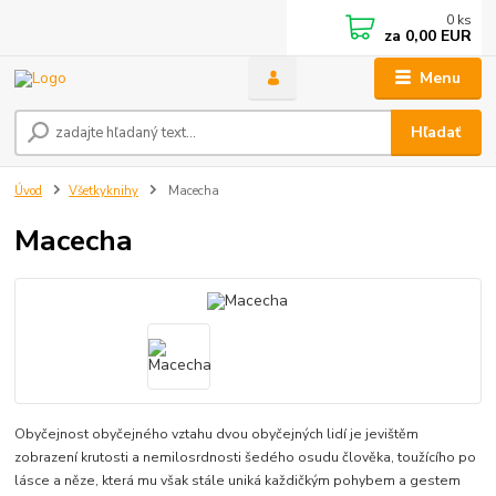
0
ks
za
0,00 EUR
Menu
Hľadať
Úvod
Všetkyknihy
Macecha
Macecha
Obyčejnost obyčejného vztahu dvou obyčejných lidí je jevištěm
zobrazení krutosti a nemilosrdnosti šedého osudu člověka, toužícího po
lásce a něze, která mu však stále uniká každičkým pohybem a gestem