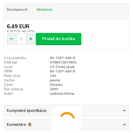
Dostupnosť
Skladom
6,49 EUR
6,18 EUR
bez DPH
Pridať do košíka
Číslo produktu:
80-7287-069-6
EAN kód:
9788072870691
Jazyk:
CZ Český jazyk
ISBN:
80-7287-069-6
Počet stran:
104
Vazba:
pevná
Žáner:
Divadlo
Rok vydania:
2003
Autori:
Ladislav Klíma,
Kompletné špecifikácie
Komentáre
0