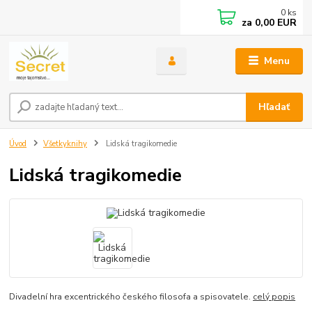
0
ks
za
0,00 EUR
Menu
Hľadať
Úvod
Všetkyknihy
Lidská tragikomedie
Lidská tragikomedie
Divadelní hra excentrického českého filosofa a spisovatele.
celý popis