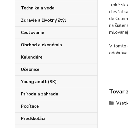
trpké skl
Technika a veda
dievčatka
de Courmo
Zdravie a životný štýl
na šialen
milovanej
Cestovanie
Obchod a ekonómia
V tomto o
odohráva 
Kalendáre
Učebnice
Young adult (SK)
Tovar 
Príroda a záhrada
Všetk
Počítače
Predškoláci