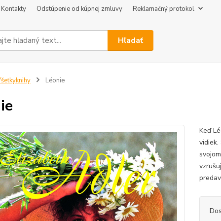
Kontakty
Odstúpenie od kúpnej zmluvy
Reklamačný protokol
Hľadať
šetkyknihy
Léonie
ie
Keď Lé
vidiek
svojom
vzrušu
predava
Dos