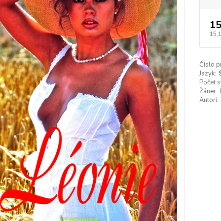
15
15,
Číslo p
Jazyk:
Počet s
Žáner:
Autori: