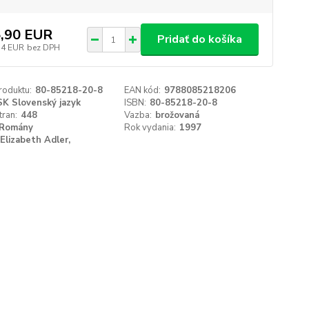
,90 EUR
Pridať do košíka
14 EUR
bez DPH
roduktu:
80-85218-20-8
EAN kód:
9788085218206
SK Slovenský jazyk
ISBN:
80-85218-20-8
tran:
448
Vazba:
brožovaná
Romány
Rok vydania:
1997
Elizabeth Adler,