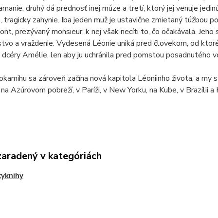
amanie, druhý dá prednosť inej múze a tretí, ktorý jej venuje jed
, tragicky zahynie. Iba jeden muž je ustavične zmietaný túžbou po
nt, prezývaný monsieur, k nej však necíti to, čo očakávala. Jeh
stvo a vraždenie. Vydesená Léonie uniká pred človekom, od ktoréh
 dcéry Amélie, len aby ju uchránila pred pomstou posadnutého v
kamihu sa zároveň začína nová kapitola Léoniinho života, a my s
na Azúrovom pobreží, v Paríži, v New Yorku, na Kube, v Brazílii a 
zaradený v kategóriách
yknihy