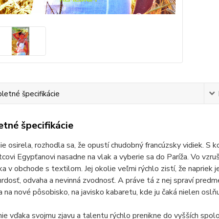
etné špecifikácie
tné špecifikácie
e osirela, rozhodla sa, že opustí chudobný francúzsky vidiek. S
covi Egypťanovi nasadne na vlak a vyberie sa do Paríža. Vo vzr
a v obchode s textilom. Jej okolie veľmi rýchlo zistí, že napriek
rdosť, odvaha a nevinná zvodnosť. A práve tá z nej spraví predm
 na nové pôsobisko, na javisko kabaretu, kde ju čaká nielen oslňujú
ie vďaka svojmu zjavu a talentu rýchlo prenikne do vyšších spolo