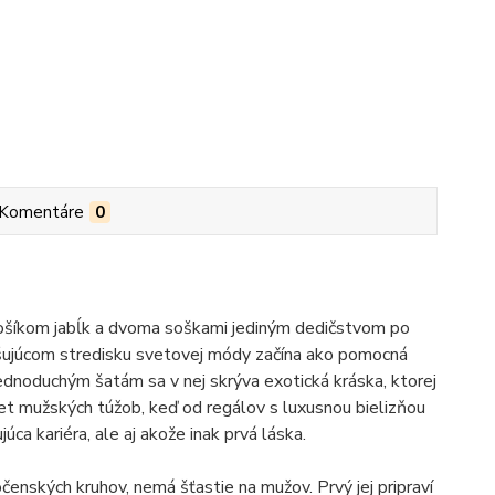
Komentáre
0
 košíkom jabĺk a dvoma soškami jediným dedičstvom po
ušujúcom stredisku svetovej módy začína ako pomocná
 jednoduchým šatám sa v nej skrýva exotická kráska, ktorej
et mužských túžob, keď od regálov s luxusnou bielizňou
ca kariéra, ale aj akože inak prvá láska.
čenských kruhov, nemá šťastie na mužov. Prvý jej pripraví