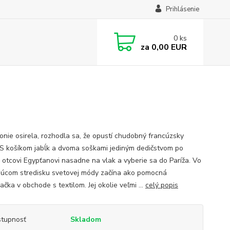
Prihlásenie
0
ks
za
0,00 EUR
onie osirela, rozhodla sa, že opustí chudobný francúzsky
. S košíkom jabĺk a dvoma soškami jediným dedičstvom po
 otcovi Egypťanovi nasadne na vlak a vyberie sa do Paríža. Vo
júcom stredisku svetovej módy začína ako pomocná
čka v obchode s textilom. Jej okolie veľmi ...
celý popis
tupnosť
Skladom