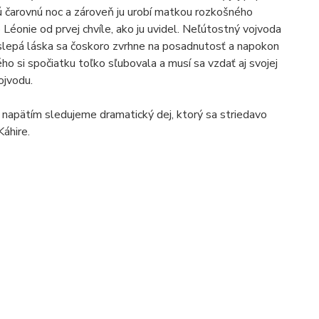
inú čarovnú noc a zároveň ju urobí matkou rozkošného
 Léonie od prvej chvíle, ako ju uvidel. Neľútostný vojvoda
o slepá láska sa čoskoro zvrhne na posadnutosť a napokon
o si spočiatku toľko sľubovala a musí sa vzdať aj svojej
ojvodu.
 napätím sledujeme dramatický dej, ktorý sa striedavo
Káhire.