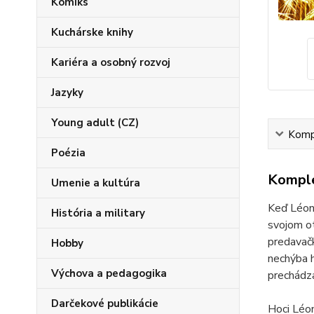
Komiks
Kuchárske knihy
Kariéra a osobný rozvoj
Jazyky
Young adult (CZ)
Kompl
Poézia
Komple
Umenie a kultúra
Keď Léoni
História a military
svojom ot
predavačk
Hobby
nechýba h
Výchova a pedagogika
prechádza
Darčekové publikácie
Hoci Léon