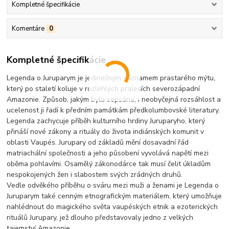
Kompletné špecifikácie
Komentáre
0
Kompletné špecifikácie
Legenda o Juruparym je jedinečným záznamem prastarého mýtu,
který po staletí koluje v rozlehlých pralesích severozápadní
Amazonie. Způsob, jakým byla sepsána, i neobyčejná rozsáhlost a
ucelenost ji řadí k předním památkám předkolumbovské literatury.
Legenda zachycuje příběh kulturního hrdiny Juruparyho, který
přináší nové zákony a rituály do života indiánských komunit v
oblasti Vaupés. Jurupary od základů mění dosavadní řád
matriachální společnosti a jeho působení vyvolává napětí mezi
oběma pohlavími. Osamělý zákonodárce tak musí čelit úkladům
nespokojených žen i slabostem svých zrádných druhů.
Vedle odvěkého příběhu o sváru mezi muži a ženami je Legenda o
Juruparym také cenným etnografickým materiálem, který umožňuje
nahlédnout do magického světa vaupéských etnik a ezoterických
rituálů Jurupary, jež dlouho představovaly jedno z velkých
tajemství Amazonie.