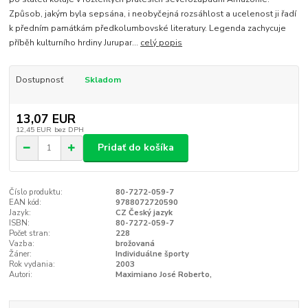
Způsob, jakým byla sepsána, i neobyčejná rozsáhlost a ucelenost ji řadí
k předním památkám předkolumbovské literatury. Legenda zachycuje
příběh kulturního hrdiny Jurupar...
celý popis
Dostupnosť
Skladom
13,07 EUR
12,45 EUR
bez DPH
Pridať do košíka
Číslo produktu:
80-7272-059-7
EAN kód:
9788072720590
Jazyk:
CZ Český jazyk
ISBN:
80-7272-059-7
Počet stran:
228
Vazba:
brožovaná
Žáner:
Individuálne športy
Rok vydania:
2003
Autori:
Maximiano José Roberto,