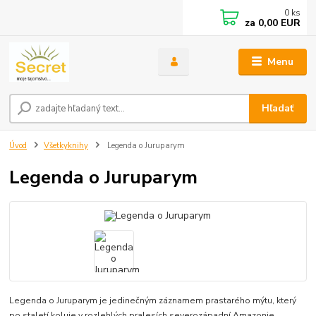
0
ks
za
0,00 EUR
Menu
Hľadať
Úvod
Všetkyknihy
Legenda o Juruparym
Legenda o Juruparym
Legenda o Juruparym je jedinečným záznamem prastarého mýtu, který
po staletí koluje v rozlehlých pralesích severozápadní Amazonie.