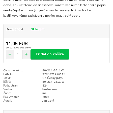
době jsou ustálené kvazičásticové konstrukce nutné k chápání a popisu
neobyčejně rozmanitých jevů v kondenzovaných látkách a ke
kvalifikovanému zacházení s novými mat...
celý popis
Dostupnosť
Skladom
11,05 EUR
10,52 EUR
bez DPH
Pridať do košíka
Číslo produktu:
80-214-2611-X
EAN kód:
9788021426115
Jazyk:
CZ Český jazyk
ISBN:
80-214-2611-X
Počet stran:
224
Vazba:
brožovaná
Žáner:
ine
Rok vydania:
2004
Autori:
Jan Celý,