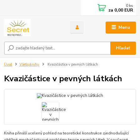
0
ks
za
0,00 EUR
Menu
Hľadať
Úvod
Všetkyknihy
Kvazičástice v pevných látkách
Kvazičástice v pevných látkách
Kniha přináší ucelený pohled na teoretické konstrukce zjednodušující
obtížné mnohačásticové problémy teorie pevných látek. V současné