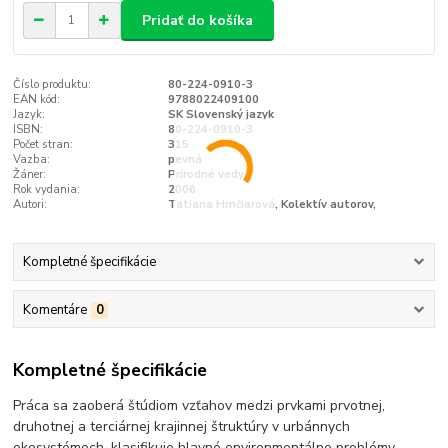
Pridať do košíka
Číslo produktu:
80-224-0910-3
EAN kód:
9788022409100
Jazyk:
SK Slovenský jazyk
ISBN:
80-224-0910-3
Počet stran:
315
Vazba:
pevná
Žáner:
Prírodné vedy
Rok vydania:
2006
Autori:
Tatiana Hrnčiarová, Kolektív autorov,
Kompletné špecifikácie
Komentáre
0
Kompletné špecifikácie
Práca sa zaoberá štúdiom vzťahov medzi prvkami prvotnej,
druhotnej a terciárnej krajinnej štruktúry v urbánnych
ekosystémoch, klasifikuje hlavné environmentálne problémy,