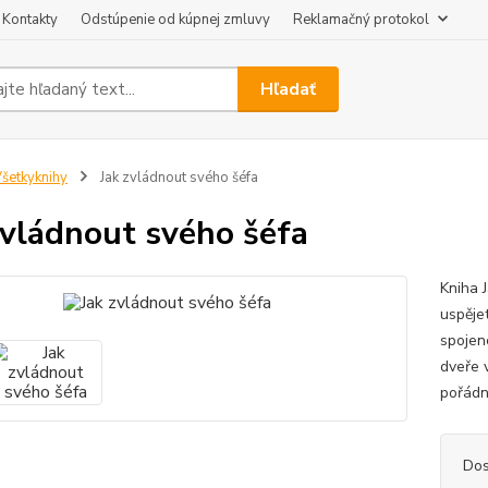
Kontakty
Odstúpenie od kúpnej zmluvy
Reklamačný protokol
Hľadať
šetkyknihy
Jak zvládnout svého šéfa
zvládnout svého šéfa
Kniha 
uspěje
spojen
dveře 
pořádně
Dos