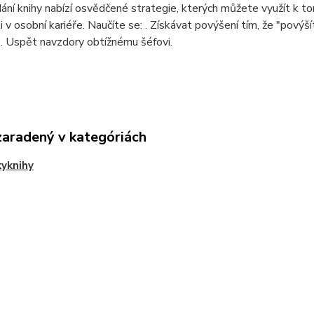
ání knihy nabízí osvědčené strategie, kterých můžete využít k t
i v osobní kariéře. Naučíte se: . Získávat povýšení tím, že "pový
. . Uspět navzdory obtížnému šéfovi.
zaradený v kategóriách
yknihy