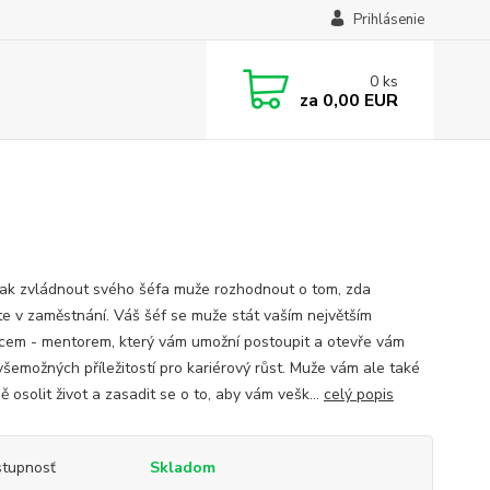
Prihlásenie
0
ks
za
0,00 EUR
Jak zvládnout svého šéfa muže rozhodnout o tom, zda
te v zaměstnání. Váš šéf se muže stát vaším největším
cem - mentorem, který vám umožní postoupit a otevře vám
všemožných příležitostí pro kariérový růst. Muže vám ale také
 osolit život a zasadit se o to, aby vám vešk...
celý popis
tupnosť
Skladom