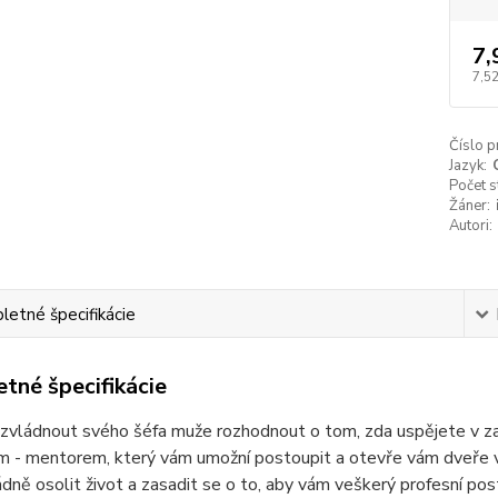
7,
7,5
Číslo p
Jazyk:
Počet s
Žáner:
Autori:
etné špecifikácie
tné špecifikácie
 zvládnout svého šéfa muže rozhodnout o tom, zda uspějete v z
 - mentorem, který vám umožní postoupit a otevře vám dveře vš
dně osolit život a zasadit se o to, aby vám veškerý profesní po