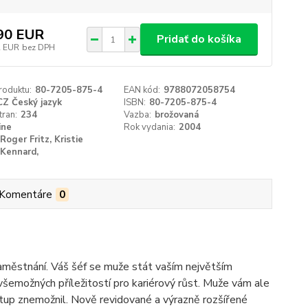
90 EUR
Pridať do košíka
2 EUR
bez DPH
roduktu:
80-7205-875-4
EAN kód:
9788072058754
CZ Český jazyk
ISBN:
80-7205-875-4
tran:
234
Vazba:
brožovaná
ine
Rok vydania:
2004
Roger Fritz, Kristie
Kennard,
Komentáre
0
aměstnání. Váš šéf se muže stát vaším největším
emožných příležitostí pro kariérový růst. Muže vám ale
stup znemožnil. Nově revidované a výrazně rozšířené