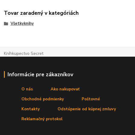
Tovar zaradený v kategóriách
Všetkyknihy
Kníhkupectvo Secret
Informácie pre zákazníkov
O nás
Ako nakupovať
Obchodné podmienky
Poštovné
Kontakty
Odstúpenie od kúpnej zmluvy
Reklamačný protokol