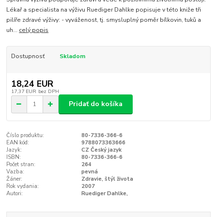
Lékař a specialista na výživu Ruediger Dahlke popisuje v této kniže tři
pilíře zdravé výživy: - vyváženost, tj. smysluplný poměr bílkovin, tuků a
uh...
celý popis
Dostupnosť
Skladom
18,24 EUR
17,37 EUR
bez DPH
Pridať do košíka
Číslo produktu:
80-7336-366-6
EAN kód:
9788073363666
Jazyk:
CZ Český jazyk
ISBN:
80-7336-366-6
Počet stran:
264
Vazba:
pevná
Žáner:
Zdravie, štýl života
Rok vydania:
2007
Autori:
Ruediger Dahlke,