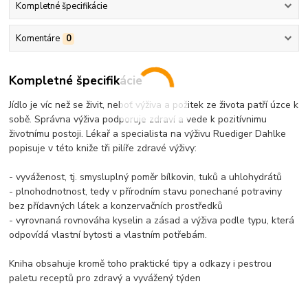
Kompletné špecifikácie
Komentáre
0
Kompletné špecifikácie
Jídlo je víc než se živit, neboť výživa a požitek ze života patří úzce k
sobě. Správna výživa podporuje zdraví a vede k pozitívnimu
životnímu postoji. Lékař a specialista na výživu Ruediger Dahlke
popisuje v této kniže tři pilíře zdravé výživy:
- vyváženost, tj. smysluplný poměr bílkovin, tuků a uhlohydrátů
- plnohodnotnost, tedy v přírodním stavu ponechané potraviny
bez přídavných látek a konzervačních prostředků
- vyrovnaná rovnováha kyselin a zásad a výživa podle typu, která
odpovídá vlastní bytosti a vlastním potřebám.
Kniha obsahuje kromě toho praktické tipy a odkazy i pestrou
paletu receptů pro zdravý a vyvážený týden