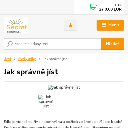
0
ks
za
0,00 EUR
Menu
Hľadať
Úvod
Všetkyknihy
Jak správně jíst
Jak správně jíst
Jídlo je víc než se živit, neboť výživa a požitek ze života patří úzce k sobě.
Správna výživa podporuje zdraví a vede k pozitívnimu životnímu postoji.