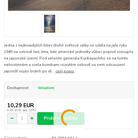
Jedna z nejkrvavějších bitev druhé světové války se udála na jaře roku
1945 na ostrově Iwo Jima, kde americké jednotky vůbec poprvé vstoupily
na japonské území. Pod velením generála Kuribayashiho se na tomto
nehostinném a zcela bombami rozrytém ostrově na smrt odsouzení
japonští vojáci bránili po dl...
celý popis
Dostupnosť
Skladom
10,29 EUR
9,80 EUR
bez DPH
Pridať do košíka