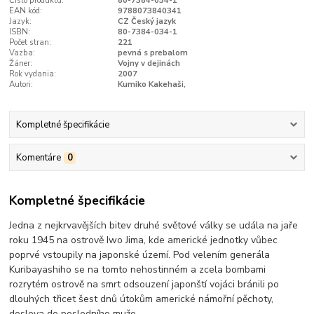
Číslo produktu:
80-7384-034-1
EAN kód:
9788073840341
Jazyk:
CZ Český jazyk
ISBN:
80-7384-034-1
Počet stran:
221
Vazba:
pevná s prebalom
Žáner:
Vojny v dejinách
Rok vydania:
2007
Autori:
Kumiko Kakehaši,
Kompletné špecifikácie
Komentáre
0
Kompletné špecifikácie
Jedna z nejkrvavějších bitev druhé světové války se udála na jaře
roku 1945 na ostrově Iwo Jima, kde americké jednotky vůbec
poprvé vstoupily na japonské území. Pod velením generála
Kuribayashiho se na tomto nehostinném a zcela bombami
rozrytém ostrově na smrt odsouzení japonští vojáci bránili po
dlouhých třicet šest dnů útokům americké námořní pěchoty,
doslova do posledního muže.