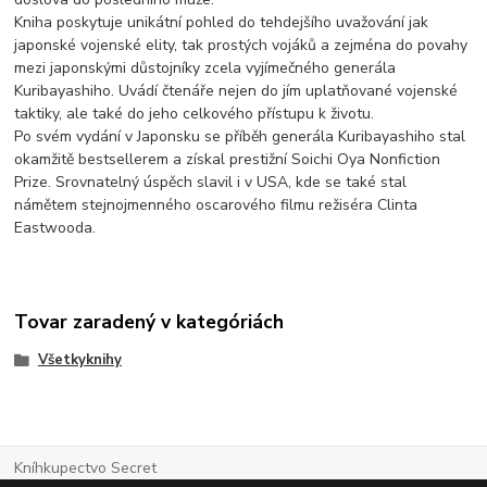
Kniha poskytuje unikátní pohled do tehdejšího uvažování jak
japonské vojenské elity, tak prostých vojáků a zejména do povahy
mezi japonskými důstojníky zcela vyjímečného generála
Kuribayashiho. Uvádí čtenáře nejen do jím uplatňované vojenské
taktiky, ale také do jeho celkového přístupu k životu.
Po svém vydání v Japonsku se příběh generála Kuribayashiho stal
okamžitě bestsellerem a získal prestižní Soichi Oya Nonfiction
Prize. Srovnatelný úspěch slavil i v USA, kde se také stal
námětem stejnojmenného oscarového filmu režiséra Clinta
Eastwooda.
Tovar zaradený v kategóriách
Všetkyknihy
Kníhkupectvo Secret