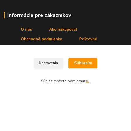
Informácie pre zákazníkov
O nás
Ako nakupovať
Obchodné podmienky
Poštovné
Kontakty
Odstúpenie od kúpnej zmluvy
Reklamačný protokol
Súhlasím
Nastavenia
Kde nás nájdete
Súhlas môžete odmietnuť
tu
.
Prevádzka:
Secret, s. r. o.
,Štúrova 4
, 031 01 Liptovský Mikuláš