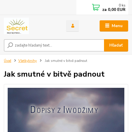
0
ks
za
0,00 EUR
Menu
Hľadať
Úvod
Všetkyknihy
Jak smutné v bitvě padnout
Jak smutné v bitvě padnout