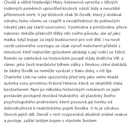
Chudá a věčně hladovějící Mary Askewová vyrostla v tíživých
rodinných poměrech uprostřed krutosti, násilí, bídy a neustálé
přítomnosti smrti. V její blízkosti však žil člověk, který jí dodával
odvahu tomu všemu se vzepřít a nezabřednout do pokleslých
návyků jako její starší sourozenci. Vysmívána a ponižována, přece
nakonec dokáže překročit těžký stín svého původu, ale až jako
matka, když bojuje za lepší budoucnost pro své dítě. I na nové
cestě usilovného vzestupu se však vynoří malicherní přátelé z
minulosti, kteří nejhorším způsobem ukládají o její rodící se štěstí…
Román se odehrává na historickém pozadí vlády Jindřicha VIII. a
rámec jeho šesti manželství během války s římskou církví dokládá,
že žádný člověk se nemůže vyvázat z tlaku doby, v níž žije.
Charlotte Link na sebe upozornila před lety jako velmi mladá
autorka svou prvotinou Krásná Helena, která se okamžitě stala
bestsellerem. Nyní po několika historických románech se jejím
postavám postupně dostává hlubokého, až plasticky živého
psychologického prokreslení, které posouvá její tvorbu od
dobrodružnosti k realistickému pojetí člověka. A to je zárukou
čtivosti jejích děl; čtenář v nich rozpoznává důvěrně známé reakce
a postoje, zažité letitým bojem s vlastním životem.