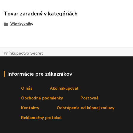
Tovar zaradený v kategóriách
Všetkyknihy
Kníhkupectvo Secret
Informácie pre zákazníkov
O nás
Ako nakupovať
Obchodné podmienky
Poštovné
Kontakty
Odstúpenie od kúpnej zmluvy
Reklamačný protokol