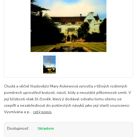
Chudá a věčně hladovějící Mary Askewová vyrostla v tíživých rodinných
poměrech uprostřed krutosti, násilí, bídy a neustálé přítomnosti smrti. V
její blízkosti však žil člověk, který jí dodával odvahu tomu všemu se
vzepřít a nezabřednout do pokleslých návyků jako její starší sourozenci.
Vysmívána a p...
celý popis
Dostupnosť
Skladom