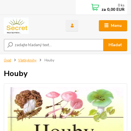
0
ks
za
0,00 EUR
Menu
Hľadať
Úvod
Všetkyknihy
Houby
Houby