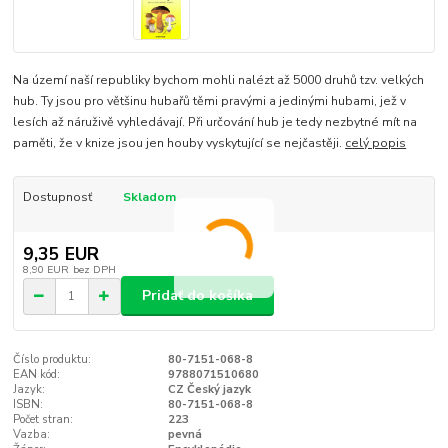
Na území naší republiky bychom mohli nalézt až 5000 druhů tzv. velkých
hub. Ty jsou pro většinu hubařů těmi pravými a jedinými hubami, jež v
lesích až náruživě vyhledávají. Při určování hub je tedy nezbytné mít na
paměti, že v knize jsou jen houby vyskytující se nejčastěji.
celý popis
Dostupnosť
Skladom
9,35 EUR
8,90 EUR
bez DPH
Pridať do košíka
Číslo produktu:
80-7151-068-8
EAN kód:
9788071510680
Jazyk:
CZ Český jazyk
ISBN:
80-7151-068-8
Počet stran:
223
Vazba:
pevná