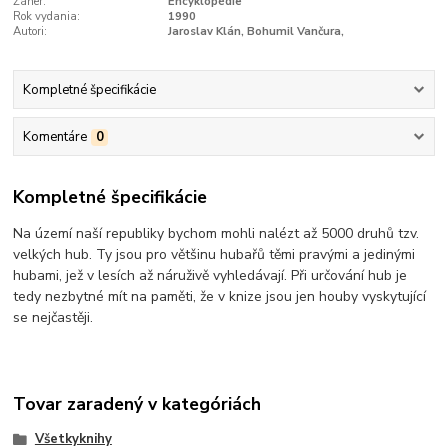
Žáner:
Encyklopédie
Rok vydania:
1990
Autori:
Jaroslav Klán, Bohumil Vančura,
Kompletné špecifikácie
Komentáre
0
Kompletné špecifikácie
Na území naší republiky bychom mohli nalézt až 5000 druhů tzv.
velkých hub. Ty jsou pro většinu hubařů těmi pravými a jedinými
hubami, jež v lesích až náruživě vyhledávají. Při určování hub je
tedy nezbytné mít na paměti, že v knize jsou jen houby vyskytující
se nejčastěji.
Tovar zaradený v kategóriách
Všetkyknihy