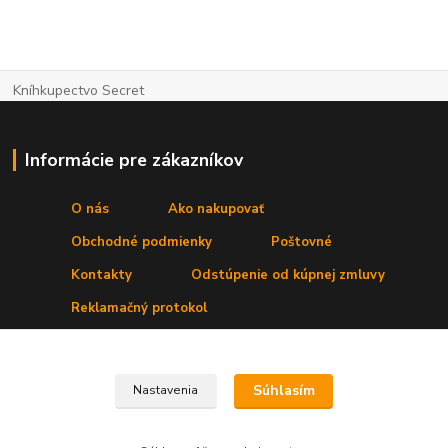
Kníhkupectvo Secret
Informácie pre zákazníkov
O nás
Ako nakupovať
Obchodné podmienky
Poštovné
Kontakty
Odstúpenie od kúpnej zmluvy
Reklamačný protokol
Kde nás nájdete
Súhlasím
Nastavenia
Prevádzka:
Secret, s. r. o.
,Štúrova 4
, 031 01 Liptovský Mikuláš