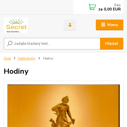
0
ks
za
0,00 EUR
Menu
Hľadať
Úvod
Všetkyknihy
Hodiny
Hodiny