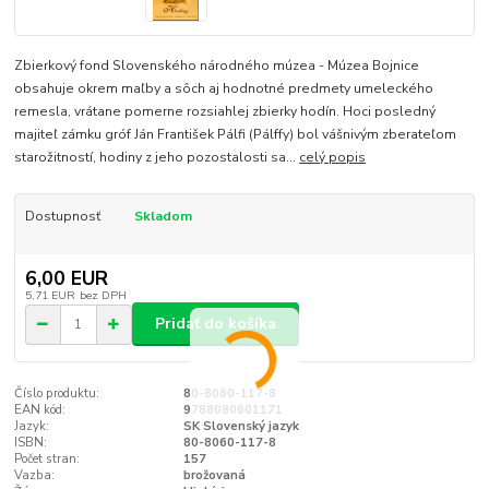
Zbierkový fond Slovenského národného múzea - Múzea Bojnice
obsahuje okrem maľby a sôch aj hodnotné predmety umeleckého
remesla, vrátane pomerne rozsiahlej zbierky hodín. Hoci posledný
majiteľ zámku gróf Ján František Pálfi (Pálffy) bol vášnivým zberateľom
starožitností, hodiny z jeho pozostalosti sa...
celý popis
Dostupnosť
Skladom
6,00 EUR
5,71 EUR
bez DPH
Pridať do košíka
Číslo produktu:
80-8060-117-8
EAN kód:
9788080601171
Jazyk:
SK Slovenský jazyk
ISBN:
80-8060-117-8
Počet stran:
157
Vazba:
brožovaná