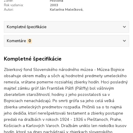
Žáner:
História
Rok vydania:
2003
Autori:
Katarína Malečková,
Kompletné špecifikácie
Komentáre
0
Kompletné špecifikácie
Zbierkový fond Slovenského národného múzea - Múzea Bojnice
obsahuje okrem maľby a sôch aj hodnotné predmety umeleckého
remesla, vrátane pomerne rozsiahlej zbierky hodín. Hoci posledný
majiteľ zámku gróf Ján František Pálfi (Pálffy) bol vášnivým
zberateľom starožitností, hodiny z jeho pozostalosti sa v
Bojniciach nenachádzajú. Po smrti grófa sa jeho celá veľká
zbierka umeleckých predmetov rozpadla. Pričinili sa o to najmä
jeho dedičia, ktorí nerešpektovali testament a zbierky postupne
predali na dražbách v rokoch 1924 - 1926 v Piešťanoch, Prahe,
Košiciach a Karlových Varoch. Dražbám uniklo len niekoľko kusov
hodín, ktoré sa dnes nachádzajú v zbierkach slovenského