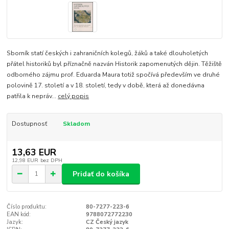
Sborník statí českých i zahraničních kolegů, žáků a také dlouholetých
přátel historiků byl příznačně nazván Historik zapomenutých dějin. Těžiště
odborného zájmu prof. Eduarda Maura totiž spočívá především ve druhé
polovině 17. století a v 18. století, tedy v době, která až donedávna
patřila k nepráv...
celý popis
Dostupnosť
Skladom
13,63 EUR
12,98 EUR
bez DPH
Pridať do košíka
Číslo produktu:
80-7277-223-6
EAN kód:
9788072772230
Jazyk:
CZ Český jazyk