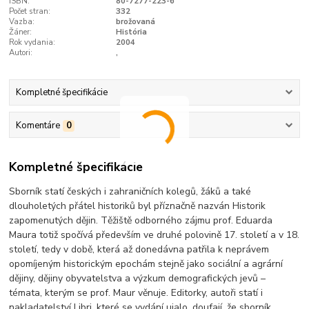
ISBN:
80-7277-223-6
Počet stran:
332
Vazba:
brožovaná
Žáner:
História
Rok vydania:
2004
Autori:
,
Kompletné špecifikácie
Komentáre
0
Kompletné špecifikácie
Sborník statí českých i zahraničních kolegů, žáků a také
dlouholetých přátel historiků byl příznačně nazván Historik
zapomenutých dějin. Těžiště odborného zájmu prof. Eduarda
Maura totiž spočívá především ve druhé polovině 17. století a v 18.
století, tedy v době, která až donedávna patřila k neprávem
opomíjeným historickým epochám stejně jako sociální a agrární
dějiny, dějiny obyvatelstva a výzkum demografických jevů –
témata, kterým se prof. Maur věnuje. Editorky, autoři statí i
nakladatelství Libri, které se vydání ujalo, doufají, že sborník