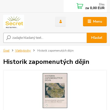
0
ks
za
0,00 EUR
Menu
Hľadať
Úvod
Všetkyknihy
Historik zapomenutých dějin
Historik zapomenutých dějin