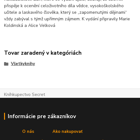
přispěje k ocenění celoživotního díla vědce, vysokoškolského
učitele a laskavého člověka, který se „zapomenutými dějinami“
vždy zabýval s týmž upřímným zájmem. K vydání připravily Marie
Koldinská a Alice Velková
Tovar zaradený v kategóriách
Všetkyknihy
Kníhkupectvo Secret
Informácie pre zákazníkov
O nás
Ako nakupovať