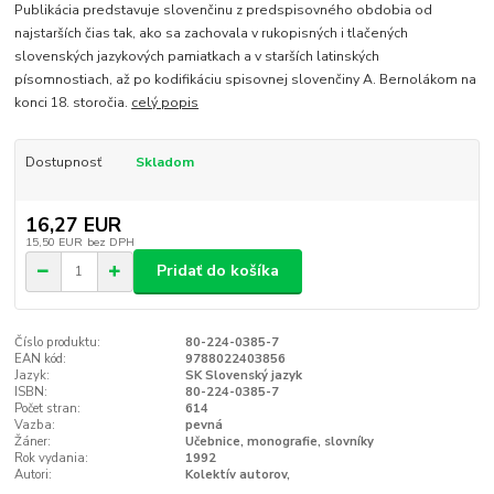
Publikácia predstavuje slovenčinu z predspisovného obdobia od
najstarších čias tak, ako sa zachovala v rukopisných i tlačených
slovenských jazykových pamiatkach a v starších latinských
písomnostiach, až po kodifikáciu spisovnej slovenčiny A. Bernolákom na
konci 18. storočia.
celý popis
Dostupnosť
Skladom
16,27 EUR
15,50 EUR
bez DPH
Pridať do košíka
Číslo produktu:
80-224-0385-7
EAN kód:
9788022403856
Jazyk:
SK Slovenský jazyk
ISBN:
80-224-0385-7
Počet stran:
614
Vazba:
pevná
Žáner:
Učebnice, monografie, slovníky
Rok vydania:
1992
Autori:
Kolektív autorov,