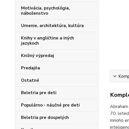
Motivácia, psychológia,
náboženstvo
Umenie, architektúra, kultúra
Knihy v angličtine a iných
jazykoch
Knižný výpredaj
Predajňa
Kompl
Ostatné
Beletria pre deti
Komple
Populárno - náučné pre deti
Abraham F
70. letec
Beletria pre dospelých
mnoho ene
inteligen