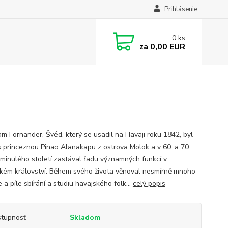
Prihlásenie
0
ks
za
0,00 EUR
m Fornander, Švéd, který se usadil na Havaji roku 1842, byl
s princeznou Pinao Alanakapu z ostrova Molok a v 60. a 70.
 minulého století zastával řadu významných funkcí v
kém království. Během svého života věnoval nesmírně mnoho
 a píle sbírání a studiu havajského folk...
celý popis
tupnosť
Skladom