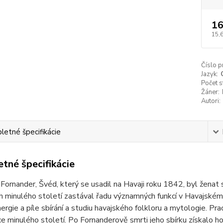
16
15,
Číslo p
Jazyk:
Počet s
Žáner:
Autori:
etné špecifikácie
tné špecifikácie
ornander, Švéd, který se usadil na Havaji roku 1842, byl ženat 
h minulého století zastával řadu významných funkcí v Havajské
rgie a píle sbírání a studiu havajského folkloru a mytologie. Pr
ce minulého století. Po Fornanderově smrti jeho sbírku získalo