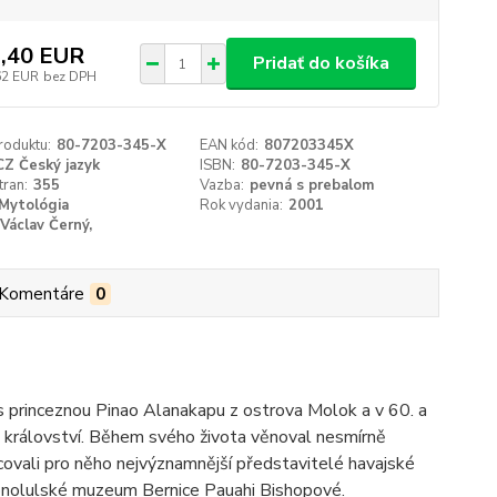
,40 EUR
Pridať do košíka
62 EUR
bez DPH
roduktu:
80-7203-345-X
EAN kód:
807203345X
CZ Český jazyk
ISBN:
80-7203-345-X
tran:
355
Vazba:
pevná s prebalom
Mytológia
Rok vydania:
2001
Václav Černý,
Komentáre
0
s princeznou Pinao Alanakapu z ostrova Molok a v 60. a
m království. Během svého života věnoval nesmírně
acovali pro něho nejvýznamnější představitelé havajské
 honolulské muzeum Bernice Pauahi Bishopové.