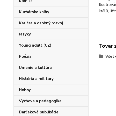
Komiks
Ilustrová
králů, lí
Kuchárske knihy
Kariéra a osobný rozvoj
Jazyky
Tovar 
Young adult (CZ)
Poézia
Všetk
Umenie a kultúra
História a military
Hobby
Výchova a pedagogika
Darčekové publikácie