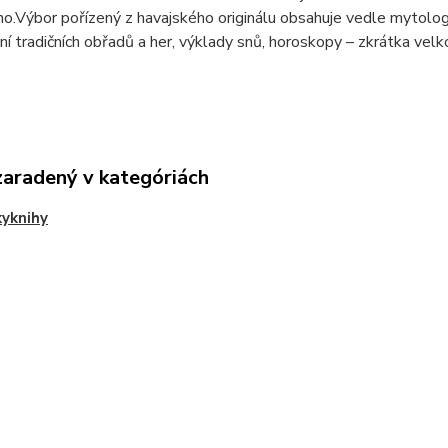
no.Výbor pořízený z havajského originálu obsahuje vedle mytolog
čení tradičních obřadů a her, výklady snů, horoskopy – zkrátka vel
zaradený v kategóriách
yknihy