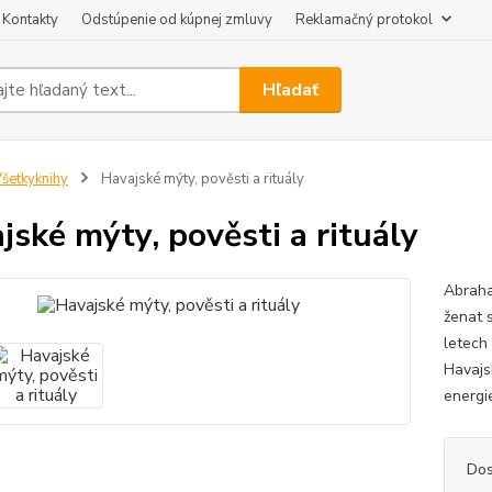
Kontakty
Odstúpenie od kúpnej zmluvy
Reklamačný protokol
Hľadať
šetkyknihy
Havajské mýty, pověsti a rituály
jské mýty, pověsti a rituály
Abraha
ženat 
letech
Havajs
energie
Dos