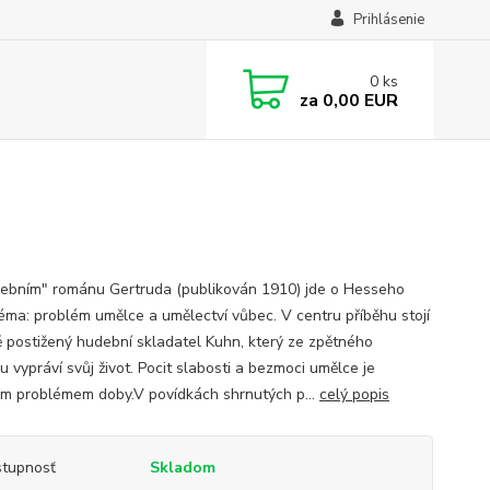
Prihlásenie
0
ks
za
0,00 EUR
ebním" románu Gertruda (publikován 1910) jde o Hesseho
téma: problém umělce a umělectví vůbec. V centru příběhu stojí
ě postižený hudební skladatel Kuhn, který ze zpětného
 vypráví svůj život. Pocit slabosti a bezmoci umělce je
ým problémem doby.V povídkách shrnutých p...
celý popis
tupnosť
Skladom