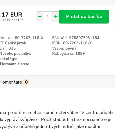
,17 EUR
Pridať do košíka
59 EUR
bez DPH
roduktu:
80-7203-118-X
EAN kód:
9788072031184
CZ Český jazyk
ISBN:
80-7203-118-X
tran:
336
Vazba:
pevná
Novely, poviedky,
Rok vydania:
1999
antológie
Hermann Hesse ,
Komentáre
0
ma: problém umělce a umělectví vůbec. V centru příběhu
 vypráví svůj život. Pocit slabosti a bezmoci umělce je
lývá z příběhů jednotlivých hrdinů, jaké morální