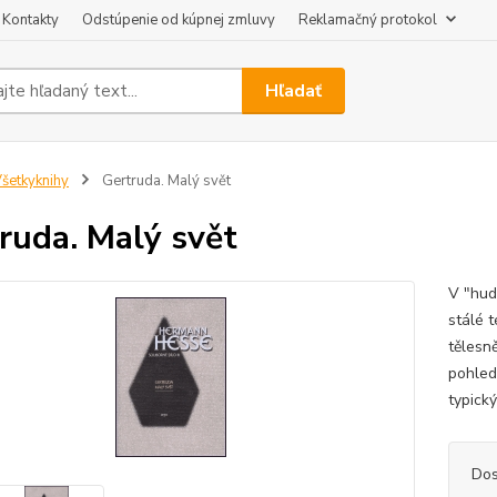
Kontakty
Odstúpenie od kúpnej zmluvy
Reklamačný protokol
Hľadať
šetkyknihy
Gertruda. Malý svět
ruda. Malý svět
V "hud
stálé 
tělesn
pohledu
typick
Dos