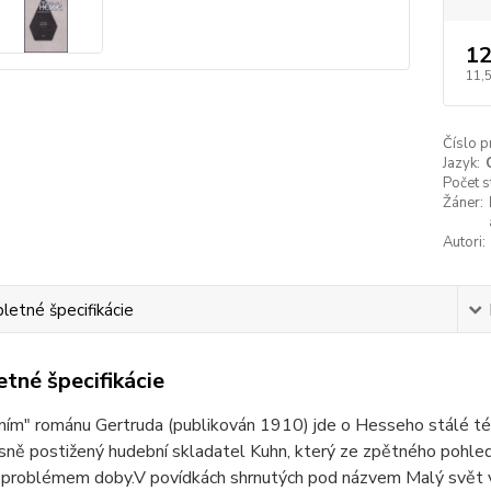
12
11,
Číslo p
Jazyk:
Počet s
Žáner:
Autori:
etné špecifikácie
tné špecifikácie
ním" románu Gertruda (publikován 1910) jde o Hesseho stálé té
esně postižený hudební skladatel Kuhn, který ze zpětného pohledu
problémem doby.V povídkách shrnutých pod názvem Malý svět vyp