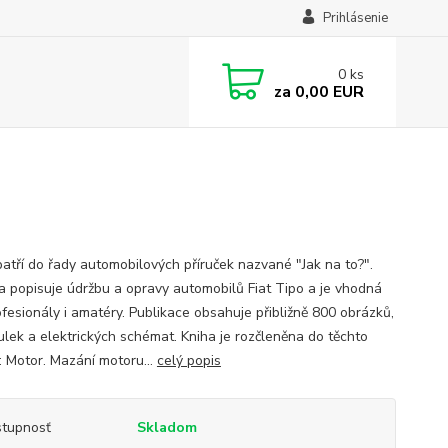
Prihlásenie
0
ks
za
0,00 EUR
patří do řady automobilových příruček nazvané "Jak na to?".
ka popisuje údržbu a opravy automobilů Fiat Tipo a je vhodná
ofesionály i amatéry. Publikace obsahuje přibližně 800 obrázků,
ulek a elektrických schémat. Kniha je rozčleněna do těchto
: Motor. Mazání motoru...
celý popis
tupnosť
Skladom