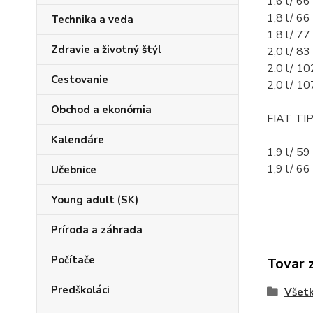
1,6 l/ 6
1,8 l/ 6
Technika a veda
1,8 l/ 7
Zdravie a životný štýl
2,0 l/ 8
2,0 l/ 1
Cestovanie
2,0 l/ 1
Obchod a ekonómia
FIAT TIP
Kalendáre
1,9 l/ 5
1,9 l/ 6
Učebnice
Young adult (SK)
Príroda a záhrada
Počítače
Tovar 
Predškoláci
Všetk