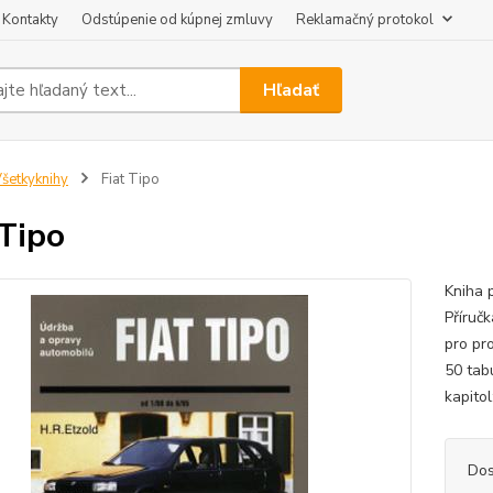
Kontakty
Odstúpenie od kúpnej zmluvy
Reklamačný protokol
Hľadať
šetkyknihy
Fiat Tipo
 Tipo
Kniha 
Příruč
pro pr
50 tab
kapitol
Dos