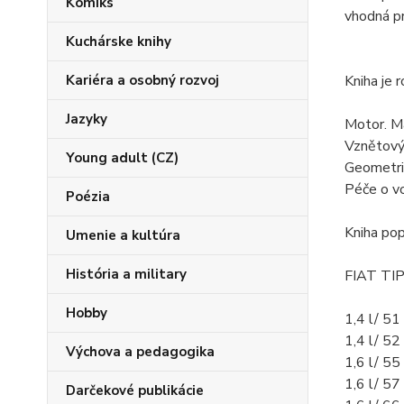
Komiks
vhodná pr
Kuchárske knihy
Kariéra a osobný rozvoj
Kniha je 
Jazyky
Motor. Ma
Vznětový 
Young adult (CZ)
Geometrie
Péče o vo
Poézia
Kniha pop
Umenie a kultúra
História a military
FIAT TI
Hobby
1,4 l/ 5
1,4 l/ 5
Výchova a pedagogika
1,6 l/ 5
1,6 l/ 5
Darčekové publikácie