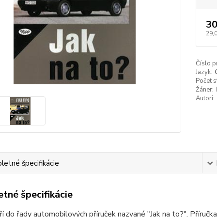
30
29,
Číslo p
Jazyk:
Počet s
Žáner:
Autori:
etné špecifikácie
tné špecifikácie
ří do řady automobilových příruček nazvané "Jak na to?". Příručk