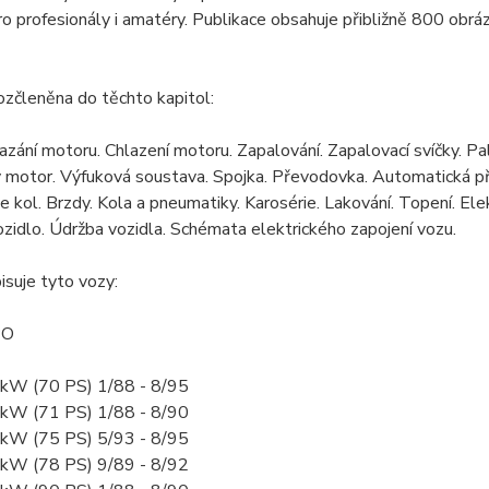
o profesionály i amatéry. Publikace obsahuje přibližně 800 obrá
rozčleněna do těchto kapitol:
zání motoru. Chlazení motoru. Zapalování. Zapalovací svíčky. Pali
motor. Výfuková soustava. Spojka. Převodovka. Automatická pře
 kol. Brzdy. Kola a pneumatiky. Karosérie. Lakování. Topení. Elektr
zidlo. Údržba vozidla. Schémata elektrického zapojení vozu.
isuje tyto vozy:
PO
1 kW (70 PS) 1/88 - 8/95
2 kW (71 PS) 1/88 - 8/90
5 kW (75 PS) 5/93 - 8/95
7 kW (78 PS) 9/89 - 8/92