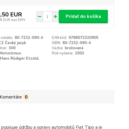
,50 EUR
Pridať do košíka
05 EUR
bez DPH
roduktu:
80-7232-090-4
EAN kód:
9788072320905
CZ Český jazyk
ISBN:
80-7232-090-4
tran:
300
Vazba:
brožovaná
Motorizmus
Rok vydania:
2003
Hans Rüdiger Etzold,
Komentáre
0
a popisuje údržbu a opravy automobilů Fiat Tipo a je