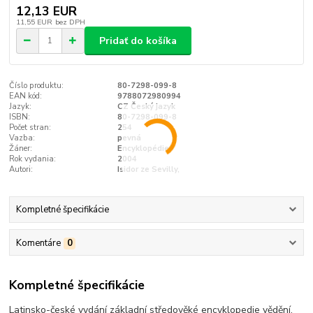
12,13 EUR
11,55 EUR
bez DPH
Pridať do košíka
Číslo produktu:
80-7298-099-8
EAN kód:
9788072980994
Jazyk:
CZ Český jazyk
ISBN:
80-7298-099-8
Počet stran:
254
Vazba:
pevná
Žáner:
Encyklopédie
Rok vydania:
2004
Autori:
Isidor ze Sevilly,
Kompletné špecifikácie
Komentáre
0
Kompletné špecifikácie
Latinsko-české vydání základní středověké encyklopedie vědění,