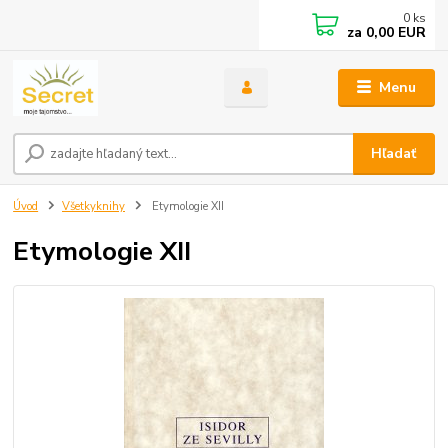
0
ks
za
0,00 EUR
Menu
Hľadať
Úvod
Všetkyknihy
Etymologie XII
Etymologie XII