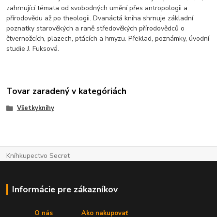
zahrnující témata od svobodných umění přes antropologii a
přírodovědu až po theologii. Dvanáctá kniha shrnuje základní
poznatky starověkých a raně středověkých přírodovědců o
čtvernožcích, plazech, ptácích a hmyzu. Překlad, poznámky, úvodní
studie J. Fuksová.
Tovar zaradený v kategóriách
Všetkyknihy
Kníhkupectvo Secret
Informácie pre zákazníkov
O nás
Ako nakupovať