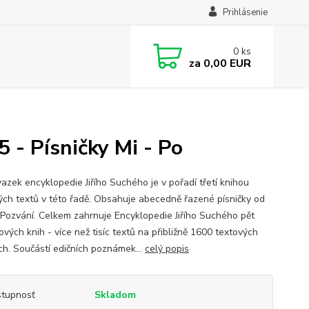
Prihlásenie
0
ks
za
0,00 EUR
5 - Písničky Mi - Po
vazek encyklopedie Jiřího Suchého je v pořadí třetí knihou
ých textů v této řadě. Obsahuje abecedně řazené písničky od
 Pozvání. Celkem zahrnuje Encyklopedie Jiřího Suchého pět
ových knih - více než tisíc textů na přibližně 1600 textových
ch. Součástí edičních poznámek...
celý popis
tupnosť
Skladom