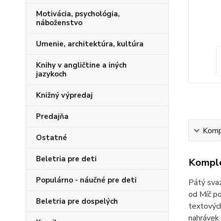
Motivácia, psychológia,
náboženstvo
Umenie, architektúra, kultúra
Knihy v angličtine a iných
jazykoch
Knižný výpredaj
Predajňa
Kompl
Ostatné
Beletria pre deti
Komple
Populárno - náučné pre deti
Pátý svaz
od Míč po
Beletria pre dospelých
textových
nahrávek.