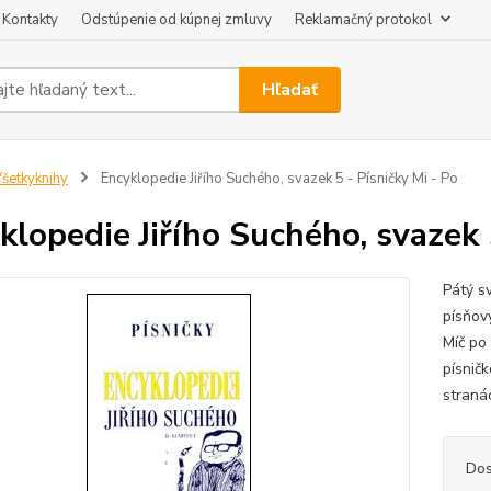
Kontakty
Odstúpenie od kúpnej zmluvy
Reklamačný protokol
Hľadať
šetkyknihy
Encyklopedie Jiřího Suchého, svazek 5 - Písničky Mi - Po
klopedie Jiřího Suchého, svazek 
Pátý s
písňov
Míč po
písničk
straná
Dos