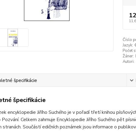
12
11,
Číslo p
Jazyk:
Počet s
Žáner:
Autori:
etné špecifikácie
tné špecifikácie
ek encyklopedie Jiřího Suchého je v pořadí třetí knihou písňový
 Pozvání. Celkem zahrnuje Encyklopedie Jiřího Suchého pět písnič
 stranách. Součástí edičních poznámek jsou informace o publikov