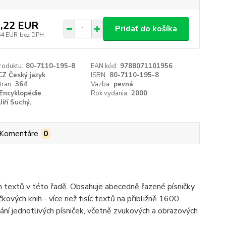
,22 EUR
Pridať do košíka
64 EUR
bez DPH
roduktu:
80-7110-195-8
EAN kód:
9788071101956
CZ Český jazyk
ISBN:
80-7110-195-8
tran:
364
Vazba:
pevná
Encyklopédie
Rok vydania:
2000
Jiří Suchý,
Komentáre
0
ch textů v této řadě. Obsahuje abecedně řazené písničky
kových knih - více než tisíc textů na přibližně 1600
ání jednotlivých písniček, včetně zvukových a obrazových