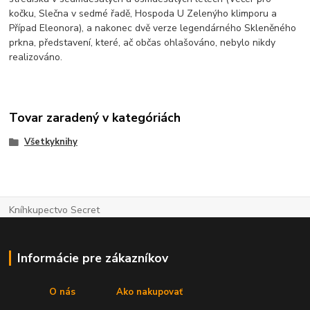
kočku, Slečna v sedmé řadě, Hospoda U Zelenýho klimporu a
Případ Eleonora), a nakonec dvě verze legendárného Skleněného
prkna, představení, které, ač občas ohlašováno, nebylo nikdy
realizováno.
Tovar zaradený v kategóriách
Všetkyknihy
Kníhkupectvo Secret
Informácie pre zákazníkov
O nás
Ako nakupovať