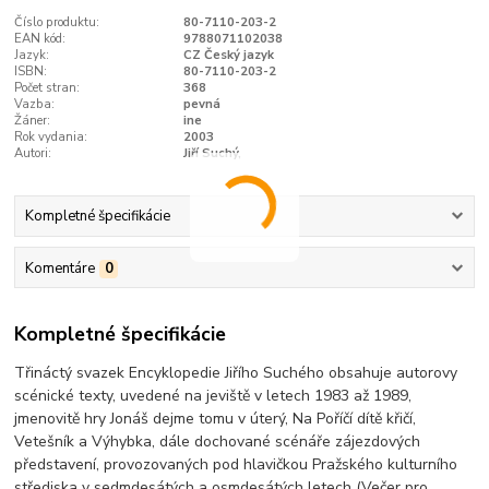
Číslo produktu:
80-7110-203-2
EAN kód:
9788071102038
Jazyk:
CZ Český jazyk
ISBN:
80-7110-203-2
Počet stran:
368
Vazba:
pevná
Žáner:
ine
Rok vydania:
2003
Autori:
Jiří Suchý,
Kompletné špecifikácie
Komentáre
0
Kompletné špecifikácie
Třináctý svazek Encyklopedie Jiřího Suchého obsahuje autorovy
scénické texty, uvedené na jeviště v letech 1983 až 1989,
jmenovitě hry Jonáš dejme tomu v úterý, Na Poříčí dítě křičí,
Vetešník a Výhybka, dále dochované scénáře zájezdových
představení, provozovaných pod hlavičkou Pražského kulturního
střediska v sedmdesátých a osmdesátých letech (Večer pro