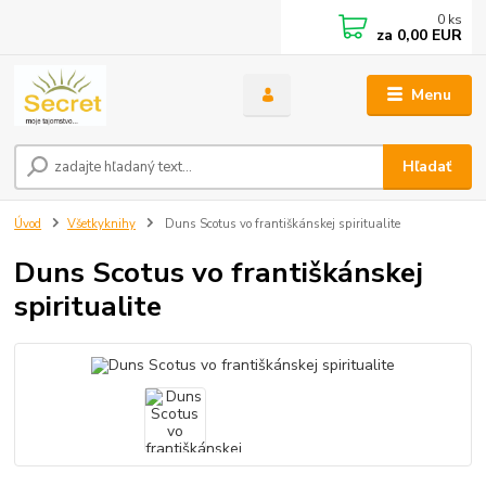
0
ks
za
0,00 EUR
Menu
Hľadať
Úvod
Všetkyknihy
Duns Scotus vo františkánskej spiritualite
Duns Scotus vo františkánskej
spiritualite