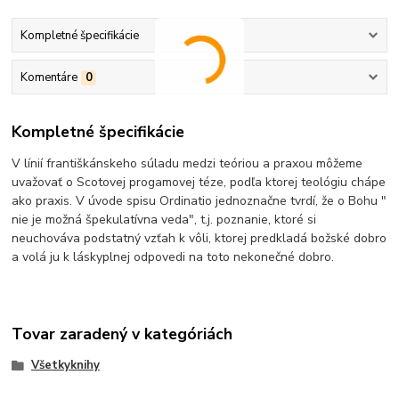
Kompletné špecifikácie
Komentáre
0
Kompletné špecifikácie
V línií františkánskeho súladu medzi teóriou a praxou môžeme
uvažovať o Scotovej progamovej téze, podľa ktorej teológiu chápe
ako praxis. V úvode spisu Ordinatio jednoznačne tvrdí, že o Bohu "
nie je možná špekulatívna veda", t.j. poznanie, ktoré si
neuchováva podstatný vzťah k vôli, ktorej predkladá božské dobro
a volá ju k láskyplnej odpovedi na toto nekonečné dobro.
Tovar zaradený v kategóriách
Všetkyknihy