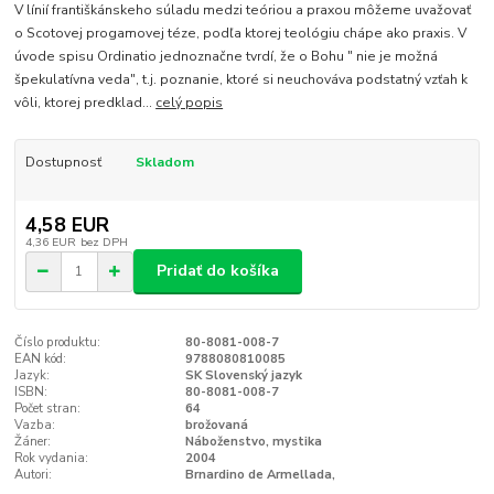
V línií františkánskeho súladu medzi teóriou a praxou môžeme uvažovať
o Scotovej progamovej téze, podľa ktorej teológiu chápe ako praxis. V
úvode spisu Ordinatio jednoznačne tvrdí, že o Bohu " nie je možná
špekulatívna veda", t.j. poznanie, ktoré si neuchováva podstatný vzťah k
vôli, ktorej predklad...
celý popis
Dostupnosť
Skladom
4,58 EUR
4,36 EUR
bez DPH
Pridať do košíka
Číslo produktu:
80-8081-008-7
EAN kód:
9788080810085
Jazyk:
SK Slovenský jazyk
ISBN:
80-8081-008-7
Počet stran:
64
Vazba:
brožovaná
Žáner:
Náboženstvo, mystika
Rok vydania:
2004
Autori:
Brnardino de Armellada,