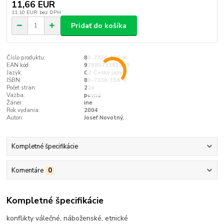
11,66 EUR
11,10 EUR
bez DPH
Pridať do košíka
Číslo produktu:
80-7336-156-6
EAN kód:
9788073361563
Jazyk:
CZ Český jazyk
ISBN:
80-7336-156-6
Počet stran:
224
Vazba:
pevná
Žáner:
ine
Rok vydania:
2004
Autori:
Josef Novotný,
Kompletné špecifikácie
Komentáre
0
Kompletné špecifikácie
konflikty válečné, náboženské, etnické