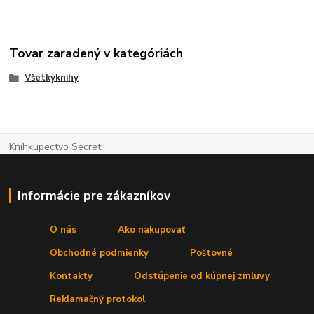
Tovar zaradený v kategóriách
Všetkyknihy
Kníhkupectvo Secret
Informácie pre zákazníkov
O nás
Ako nakupovať
Obchodné podmienky
Poštovné
Kontakty
Odstúpenie od kúpnej zmluvy
Reklamačný protokol