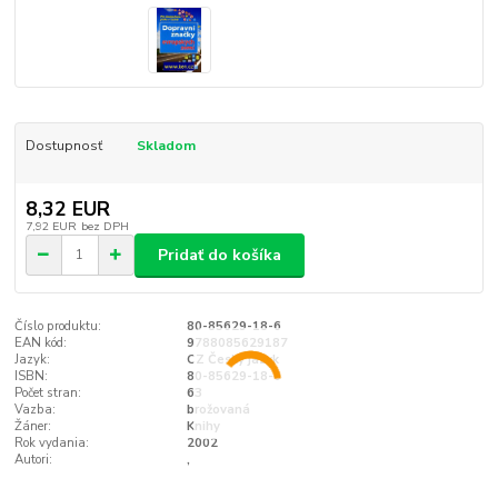
Dostupnosť
Skladom
8,32 EUR
7,92 EUR
bez DPH
Pridať do košíka
Číslo produktu:
80-85629-18-6
EAN kód:
9788085629187
Jazyk:
CZ Český jazyk
ISBN:
80-85629-18-6
Počet stran:
63
Vazba:
brožovaná
Žáner:
Knihy
Rok vydania:
2002
Autori:
,