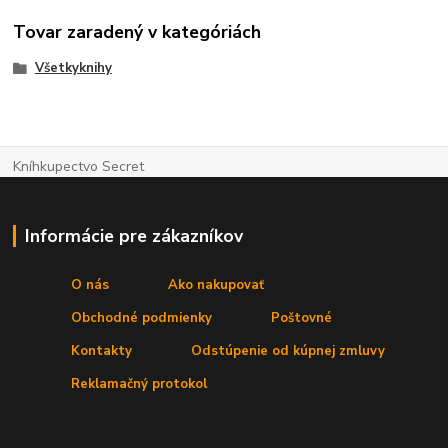
Tovar zaradený v kategóriách
Všetkyknihy
Kníhkupectvo Secret
Informácie pre zákazníkov
O nás
Ako nakupovať
Obchodné podmienky
Poštovné
Kontakty
Odstúpenie od kúpnej zmluvy
Reklamačný protokol