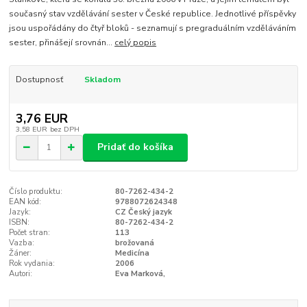
současný stav vzdělávání sester v České republice. Jednotlivé příspěvky
jsou uspořádány do čtyř bloků - seznamují s pregraduálním vzděláváním
sester, přinášejí srovnán...
celý popis
Dostupnosť
Skladom
3,76 EUR
3,58 EUR
bez DPH
Pridať do košíka
Číslo produktu:
80-7262-434-2
EAN kód:
9788072624348
Jazyk:
CZ Český jazyk
ISBN:
80-7262-434-2
Počet stran:
113
Vazba:
brožovaná
Žáner:
Medicína
Rok vydania:
2006
Autori:
Eva Marková,