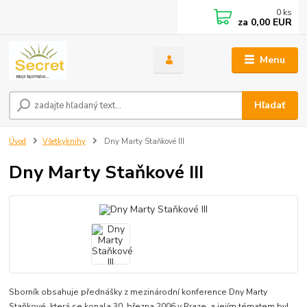
0
ks
za
0,00 EUR
Menu
Hľadať
Úvod
Všetkyknihy
Dny Marty Staňkové III
Dny Marty Staňkové III
Sborník obsahuje přednášky z mezinárodní konference Dny Marty
Staňkové, která se konala 30. března 2006 v Praze, a jejím tématem byl