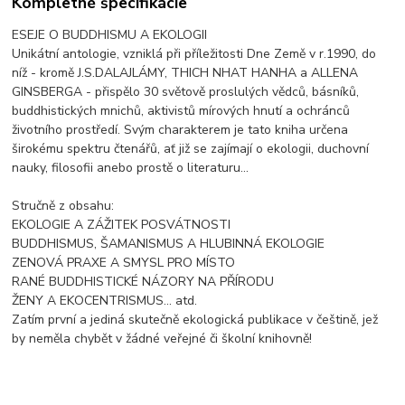
Kompletné špecifikácie
ESEJE O BUDDHISMU A EKOLOGII
Unikátní antologie, vzniklá při příležitosti Dne Země v r.1990, do
níž - kromě J.S.DALAJLÁMY, THICH NHAT HANHA a ALLENA
GINSBERGA - přispělo 30 světově proslulých vědců, básníků,
buddhistických mnichů, aktivistů mírových hnutí a ochránců
životního prostředí. Svým charakterem je tato kniha určena
širokému spektru čtenářů, ať již se zajímají o ekologii, duchovní
nauky, filosofii anebo prostě o literaturu...
Stručně z obsahu:
EKOLOGIE A ZÁŽITEK POSVÁTNOSTI
BUDDHISMUS, ŠAMANISMUS A HLUBINNÁ EKOLOGIE
ZENOVÁ PRAXE A SMYSL PRO MÍSTO
RANÉ BUDDHISTICKÉ NÁZORY NA PŘÍRODU
ŽENY A EKOCENTRISMUS... atd.
Zatím první a jediná skutečně ekologická publikace v češtině, jež
by neměla chybět v žádné veřejné či školní knihovně!