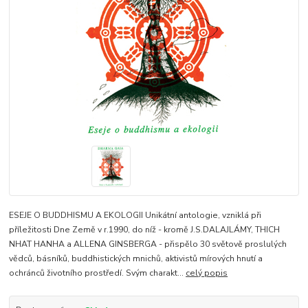
ESEJE O BUDDHISMU A EKOLOGII Unikátní antologie, vzniklá při
příležitosti Dne Země v r.1990, do níž - kromě J.S.DALAJLÁMY, THICH
NHAT HANHA a ALLENA GINSBERGA - přispělo 30 světově proslulých
vědců, básníků, buddhistických mnichů, aktivistů mírových hnutí a
ochránců životního prostředí. Svým charakt...
celý popis