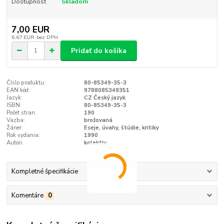
Dostupnosť
Skladom
7,00 EUR
6,67 EUR
bez DPH
Pridať do košíka
Číslo produktu:
80-85349-35-3
EAN kód:
9788085349351
Jazyk:
CZ Český jazyk
ISBN:
80-85349-35-3
Počet stran:
190
Vazba:
brožovaná
Žáner:
Eseje, úvahy, štúdie, kritiky
Rok vydania:
1990
Autori:
kolektiv,
Kompletné špecifikácie
Komentáre
0