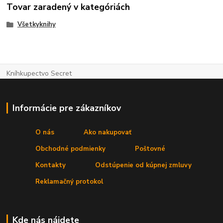
Tovar zaradený v kategóriách
Všetkyknihy
Kníhkupectvo Secret
Informácie pre zákazníkov
O nás
Ako nakupovať
Obchodné podmienky
Poštovné
Kontakty
Odstúpenie od kúpnej zmluvy
Reklamačný protokol
Kde nás nájdete