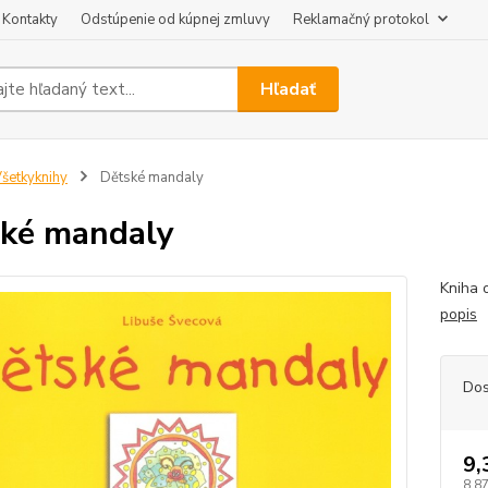
Kontakty
Odstúpenie od kúpnej zmluvy
Reklamačný protokol
Hľadať
šetkyknihy
Dětské mandaly
ké mandaly
Kniha 
popis
Dos
9,
8,8