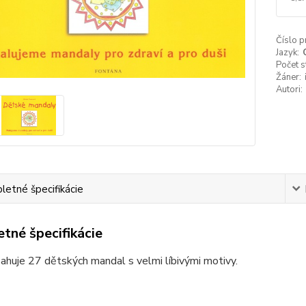
Číslo p
Jazyk:
Počet s
Žáner:
Autori:
etné špecifikácie
tné špecifikácie
ahuje 27 dětských mandal s velmi líbivými motivy.