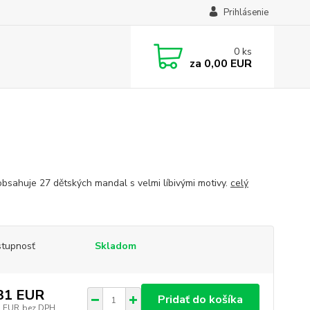
Prihlásenie
0
ks
za
0,00 EUR
obsahuje 27 dětských mandal s velmi líbivými motivy.
celý
tupnosť
Skladom
31 EUR
Pridať do košíka
7 EUR
bez DPH