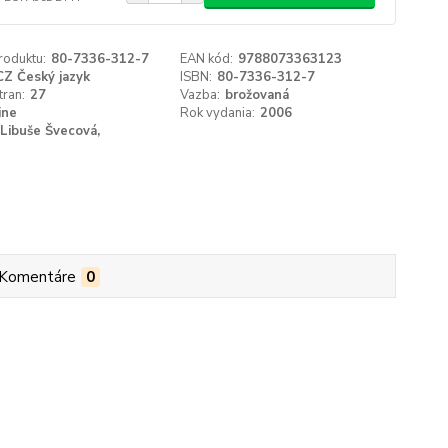
roduktu:
80-7336-312-7
EAN kód:
9788073363123
CZ Český jazyk
ISBN:
80-7336-312-7
tran:
27
Vazba:
brožovaná
ine
Rok vydania:
2006
Libuše Švecová,
Komentáre
0