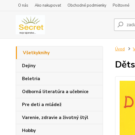
O nás
Ako nakupovať
Obchodné podmienky
Poštovné
Úvod
V
Všetkyknihy
Děts
Dejiny
Beletria
Odborná literatúra a učebnice
Pre deti a mládež
Varenie, zdravie a životný štýl
Hobby