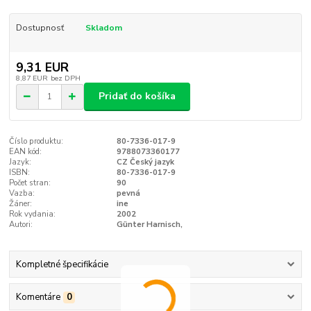
Dostupnosť
Skladom
9,31 EUR
8,87 EUR
bez DPH
Pridať do košíka
Číslo produktu:
80-7336-017-9
EAN kód:
9788073360177
Jazyk:
CZ Český jazyk
ISBN:
80-7336-017-9
Počet stran:
90
Vazba:
pevná
Žáner:
ine
Rok vydania:
2002
Autori:
Günter Harnisch,
Kompletné špecifikácie
Komentáre
0