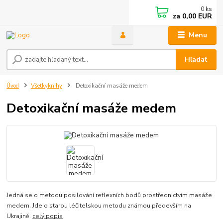
0
ks
za
0,00 EUR
Menu
Hľadať
Úvod
Všetkyknihy
Detoxikační masáže medem
Detoxikační masáže medem
Jedná se o metodu posilování reflexních bodů prostřednictvím masáže
medem. Jde o starou léčitelskou metodu známou především na
Ukrajině.
celý popis