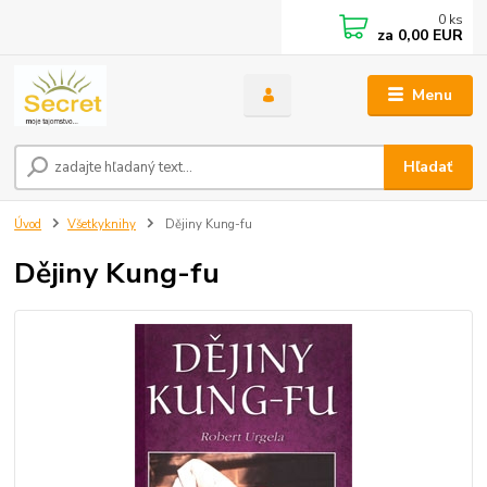
0
ks
za
0,00 EUR
Menu
Hľadať
Úvod
Všetkyknihy
Dějiny Kung-fu
Dějiny Kung-fu