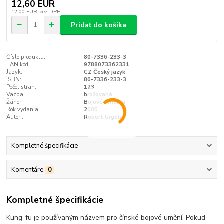
12,60 EUR
12,00 EUR
bez DPH
Pridať do košíka
Číslo produktu:
80-7336-233-3
EAN kód:
9788073362331
Jazyk:
CZ Český jazyk
ISBN:
80-7336-233-3
Počet stran:
123
Vazba:
brožovaná
Žáner:
Bojové umenia
Rok vydania:
2005
Autori:
Robert Urgela,
Kompletné špecifikácie
Komentáre
0
Kompletné špecifikácie
Kung-fu je používaným názvem pro čínské bojové umění. Pokud