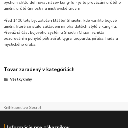
bychom chtěli definovat název kung-fu - je to provázání určitého
umění, určité činnosti na mistrovské úrovni.
Před 1400 lety byl založen klášter Shaoilin, kde vzniklo bojové
umění, které se stalo základem mnoha dalších stylů v kung-fu.
Převážná část bojového systému Shaolin Chuan vznikla
pozorováním pohybů pěti zvířat: tygra, leoparda, jeřába, hada a
mystického draka.
Tovar zaradený v kategóriách
Všetkyknihy
Kníhkupectvo Secret
Informácie pre zákazníkov