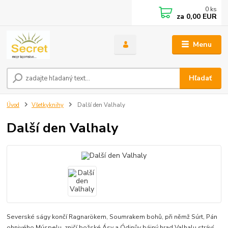
0
ks
za
0,00 EUR
Menu
Hľadať
Úvod
Všetkyknihy
Další den Valhaly
Další den Valhaly
Severské ságy končí Ragnarökem, Soumrakem bohů, při němž Súrt, Pán
ohnivého Múspelu, zničí božské Ásy a Ódinův bájný hrad Valhalu stráví