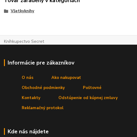
Tovar zaradený v kategóriách
Všetkyknihy
Kníhkupectvo Secret
Informácie pre zákazníkov
O nás
Ako nakupovať
Obchodné podmienky
Poštovné
Kontakty
Odstúpenie od kúpnej zmluvy
Reklamačný protokol
Kde nás nájdete