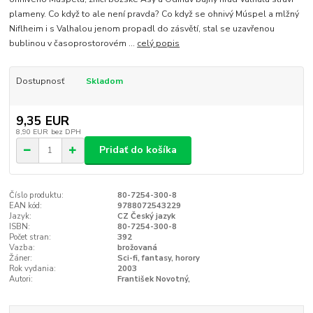
plameny. Co když to ale není pravda? Co když se ohnivý Múspel a mlžný
Niflheim i s Valhalou jenom propadl do zásvětí, stal se uzavřenou
bublinou v časoprostorovém ...
celý popis
Dostupnosť
Skladom
9,35 EUR
8,90 EUR
bez DPH
Pridať do košíka
Číslo produktu:
80-7254-300-8
EAN kód:
9788072543229
Jazyk:
CZ Český jazyk
ISBN:
80-7254-300-8
Počet stran:
392
Vazba:
brožovaná
Žáner:
Sci-fi, fantasy, horory
Rok vydania:
2003
Autori:
František Novotný,