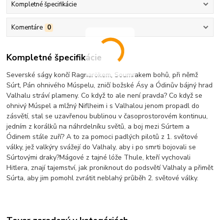
Kompletné špecifikácie
Komentáre
0
Kompletné špecifikácie
Severské ságy končí Ragnarökem, Soumrakem bohů, při němž
Súrt, Pán ohnivého Múspelu, zničí božské Ásy a Ódinův bájný hrad
Valhalu stráví plameny. Co když to ale není pravda? Co když se
ohnivý Múspel a mlžný Niflheim i s Valhalou jenom propadl do
zásvětí, stal se uzavřenou bublinou v časoprostorovém kontinuu,
jedním z korálků na náhrdelníku světů, a boj mezi Súrtem a
Ódinem stále zuří? A to za pomoci padlých pilotů z 1. světové
války, jež valkýry svážejí do Valhaly, aby i po smrti bojovali se
Súrtovými draky?Mágové z tajné lóže Thule, kteří vychovali
Hitlera, znají tajemství, jak proniknout do podsvětí Valhaly a přimět
Súrta, aby jim pomohl zvrátit neblahý průběh 2. světové války.