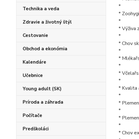
*
Technika a veda
* Zoohygi
*
Zdravie a životný štýl
* Výživa 
Cestovanie
*
* Chov sko
Obchod a ekonómia
*
* Mlékařs
Kalendáre
*
* Včelařs
Učebnice
*
* Kvalita
Young adult (SK)
*
Príroda a záhrada
* Plemena
*
Počítače
* Plemen
*
Predškoláci
* Chov ex