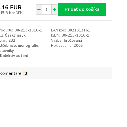
,16 EUR
Pridať do košíka
8 EUR
bez DPH
roduktu:
80-213-1316-1
EAN kód:
8021313161
CZ Český jazyk
ISBN:
80-213-1316-1
tran:
232
Vazba:
brožovaná
Učebnice, monografie,
Rok vydania:
2005
slovníky
Kolektiv autorů,
Komentáre
0