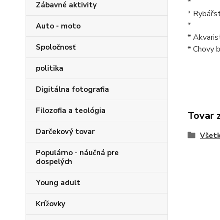
*
Zábavné aktivity
* Rybářst
*
Auto - moto
* Akvarist
Spoločnosť
* Chovy b
politika
Digitálna fotografia
Filozofia a teológia
Tovar 
Darčekový tovar
Všetk
Populárno - náučná pre
dospelých
Young adult
Krížovky