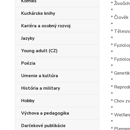
Komiks
* Živočic
*
Kuchárske knihy
* Člověk
*
Kariéra a osobný rozvoj
* Tělesná
*
Jazyky
* Fyziolo
Young adult (CZ)
*
* Fyziolo
Poézia
*
* Genetika
Umenie a kultúra
*
* Reprodu
História a military
*
Hobby
* Chov zv
*
Výchova a pedagogika
* Welfare
*
Darčekové publikácie
* Plemeni