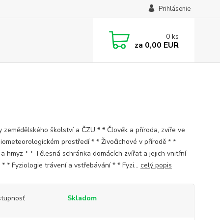
Prihlásenie
0
ks
za
0,00 EUR
y zemědělského školství a ČZU * * Člověk a příroda, zvíře ve
iometeorologickém prostředí * * Živočichové v přírodě * *
 a hmyz * * Tělesná schránka domácích zvířat a jejich vnitřní
* * Fyziologie trávení a vstřebávání * * Fyzi...
celý popis
tupnosť
Skladom