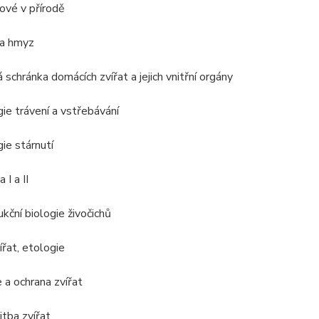
hové v přírodě
 a hmyz
 schránka domácích zvířat a jejich vnitřní orgány
gie trávení a vstřebávání
gie stárnutí
 I a II
kční biologie živočichů
ířat, etologie
 a ochrana zvířat
tba zvířat