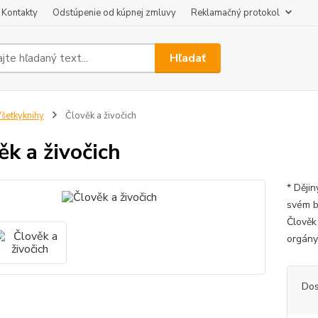
Kontakty
Odstúpenie od kúpnej zmluvy
Reklamačný protokol
Hľadať
šetkyknihy
Člověk a živočich
ěk a živočich
* Dějin
svém b
Člověk
orgány 
Dos