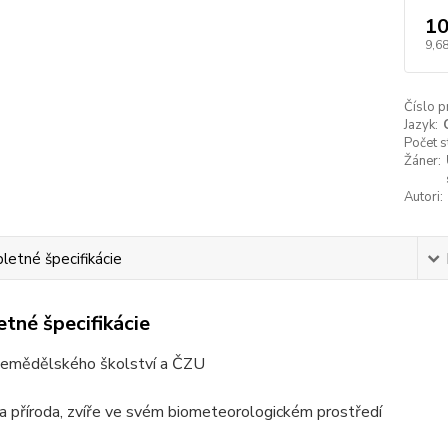
10
9,6
Číslo p
Jazyk:
Počet s
Žáner:
Autori:
etné špecifikácie
tné špecifikácie
 zemědělského školství a ČZU
a příroda, zvíře ve svém biometeorologickém prostředí