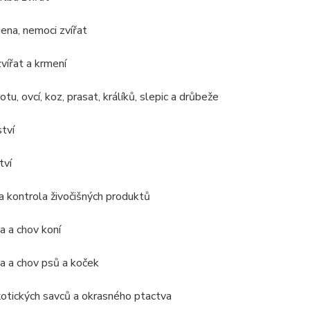
ena, nemoci zvířat
zvířat a krmení
tu, ovcí, koz, prasat, králíků, slepic a drůbeže
tví
tví
 a kontrola živočišných produktů
 a chov koní
a a chov psů a koček
otických savců a okrasného ptactva