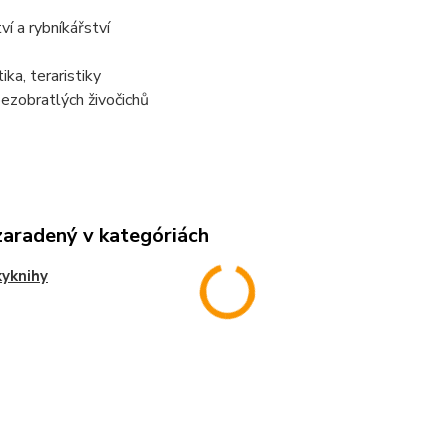
ví a rybníkářství
ika, teraristiky
ezobratlých živočichů
zaradený v kategóriách
yknihy