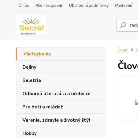
O nás
Ako nakupovať
Obchodné podmienky
Poštovné
Úvod
V
Všetkyknihy
Člov
Dejiny
Beletria
Odborná literatúra a učebnice
Pre deti a mládež
Varenie, zdravie a životný štýl
Hobby