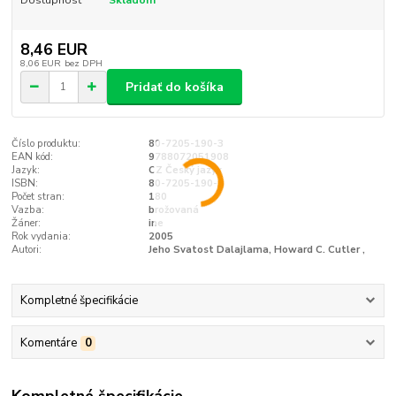
8,46 EUR
8,06 EUR
bez DPH
Pridať do košíka
Číslo produktu:
80-7205-190-3
EAN kód:
9788072051908
Jazyk:
CZ Český jazyk
ISBN:
80-7205-190-3
Počet stran:
180
Vazba:
brožovaná
Žáner:
ine
Rok vydania:
2005
Autori:
Jeho Svatost Dalajlama, Howard C. Cutler ,
Kompletné špecifikácie
Komentáre
0