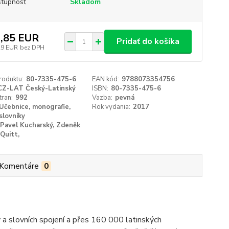
tupnosť
Skladom
,85 EUR
Pridať do košíka
29 EUR
bez DPH
roduktu:
80-7335-475-6
EAN kód:
9788073354756
CZ-LAT Český-Latinský
ISBN:
80-7335-475-6
tran:
992
Vazba:
pevná
Učebnice, monografie,
Rok vydania:
2017
slovníky
Pavel Kucharský, Zdeněk
Quitt,
Komentáre
0
 a slovních spojení a přes 160 000 latinských