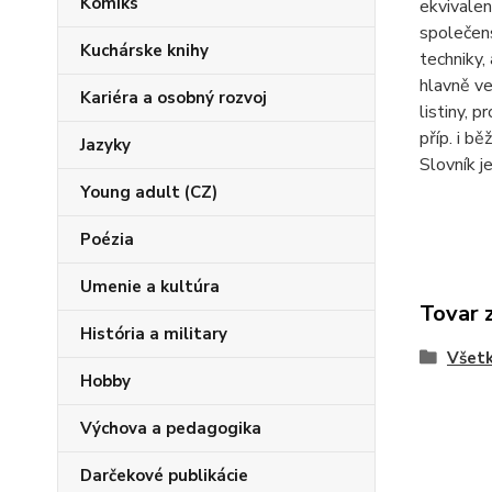
Komiks
ekvivalen
společens
Kuchárske knihy
techniky,
hlavně ve
Kariéra a osobný rozvoj
listiny, 
příp. i bě
Jazyky
Slovník j
Young adult (CZ)
Poézia
Umenie a kultúra
Tovar 
História a military
Všetk
Hobby
Výchova a pedagogika
Darčekové publikácie