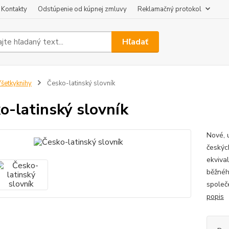
Kontakty
Odstúpenie od kúpnej zmluvy
Reklamačný protokol
Hľadať
šetkyknihy
Česko-latinský slovník
o-latinský slovník
Nové, 
českýc
ekviva
běžnéh
společ
popis