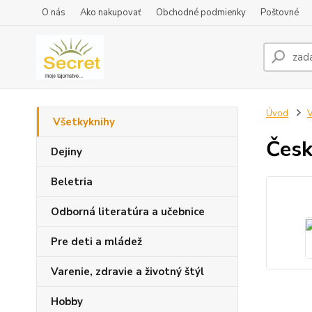
O nás
Ako nakupovať
Obchodné podmienky
Poštovné
Úvod
V
Všetkyknihy
Česk
Dejiny
Beletria
Odborná literatúra a učebnice
Pre deti a mládež
Varenie, zdravie a životný štýl
Hobby