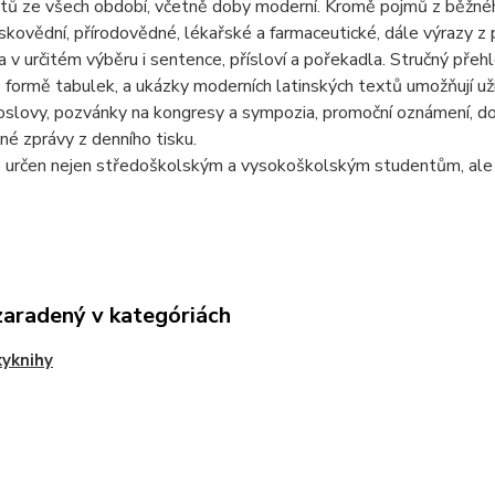
tů ze všech období, včetně doby moderní. Kromě pojmů z běžného
kovědní, přírodovědné, lékařské a farmaceutické, dále výrazy z p
 a v určitém výběru i sentence, přísloví a pořekadla. Stručný přeh
 formě tabulek, a ukázky moderních latinských textů umožňují uži
proslovy, pozvánky na kongresy a sympozia, promoční oznámení, d
žné zprávy z denního tisku.
e určen nejen středoškolským a vysokoškolským studentům, ale 
zaradený v kategóriách
yknihy