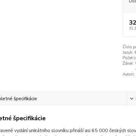
Dos
32
31,
Číslo p
Jazyk:
Počet s
Žáner:
Autori:
etné špecifikácie
tné špecifikácie
avené vydání unikátního slovníku přináší asi 65 000 českých slov