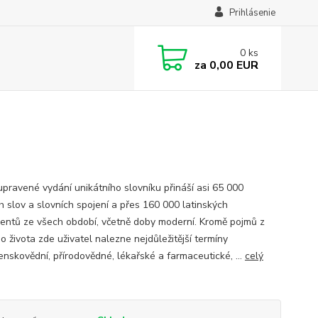
Prihlásenie
0
ks
za
0,00 EUR
upravené vydání unikátního slovníku přináší asi 65 000
h slov a slovních spojení a přes 160 000 latinských
lentů ze všech období, včetně doby moderní. Kromě pojmů z
o života zde uživatel nalezne nejdůležitější termíny
enskovědní, přírodovědné, lékařské a farmaceutické, ...
celý