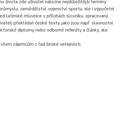
 života zde uživatel nalezne nejdůležitější termíny
růmyslu, zemědělství, vojenství, sportu, ale i výpočetní
led latinské mluvnice v přílohách slovníku, zpracovaný
vateli překládat české texty, jako jsou např. slavnostní
oktorské diplomy nebo odborné referáty a články, ale
všem zájemcům z řad široké veřejnosti.