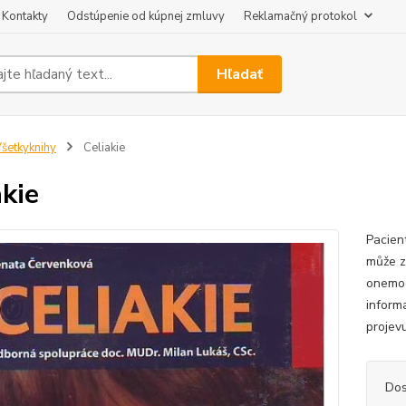
Kontakty
Odstúpenie od kúpnej zmluvy
Reklamačný protokol
Hľadať
šetkyknihy
Celiakie
akie
Pacien
může za
onemoc
inform
projevu
Dos