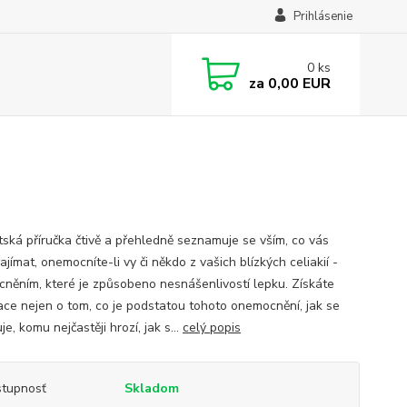
Prihlásenie
0
ks
za
0,00 EUR
tská příručka čtivě a přehledně seznamuje se vším, co vás
jímat, onemocníte-li vy či někdo z vašich blízkých celiakií -
něním, které je způsobeno nesnášenlivostí lepku. Získáte
ace nejen o tom, co je podstatou tohoto onemocnění, jak se
je, komu nejčastěji hrozí, jak s...
celý popis
tupnosť
Skladom