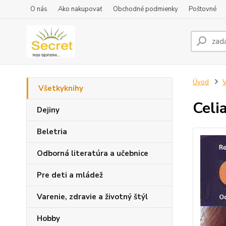
O nás
Ako nakupovať
Obchodné podmienky
Poštovné
Úvod
V
Všetkyknihy
Celi
Dejiny
Beletria
Odborná literatúra a učebnice
Pre deti a mládež
Varenie, zdravie a životný štýl
Hobby