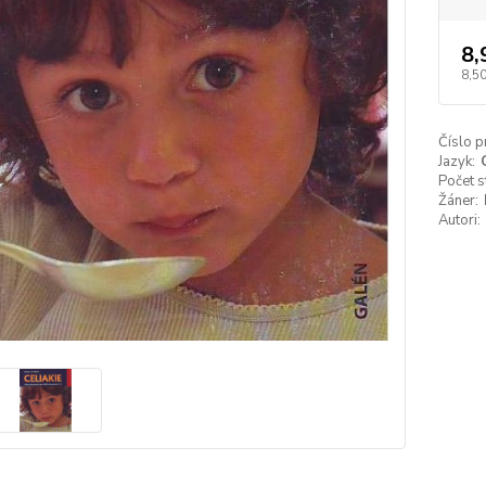
8,
8,5
Číslo p
Jazyk:
Počet s
Žáner:
Autori: