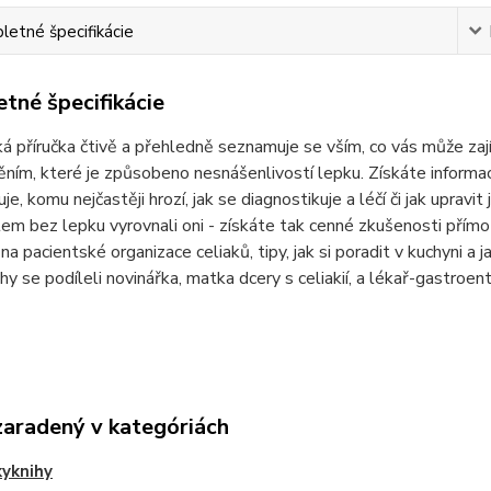
etné špecifikácie
tné špecifikácie
á příručka čtivě a přehledně seznamuje se vším, co vás může zajím
ím, které je způsobeno nesnášenlivostí lepku. Získáte informac
je, komu nejčastěji hrozí, jak se diagnostikuje a léčí či jak upravit
tem bez lepku vyrovnali oni - získáte tak cenné zkušenosti přímo o
na pacientské organizace celiaků, tipy, jak si poradit v kuchyni a
ihy se podíleli novinářka, matka dcery s celiakií, a lékař-gastroen
zaradený v kategóriách
yknihy