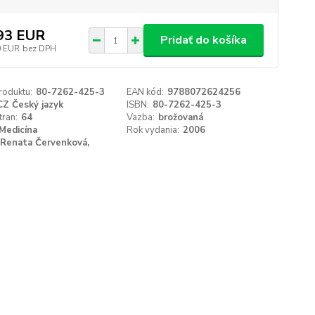
93 EUR
Pridať do košíka
0 EUR
bez DPH
roduktu:
80-7262-425-3
EAN kód:
9788072624256
CZ Český jazyk
ISBN:
80-7262-425-3
tran:
64
Vazba:
brožovaná
Medicína
Rok vydania:
2006
Renata Červenková,