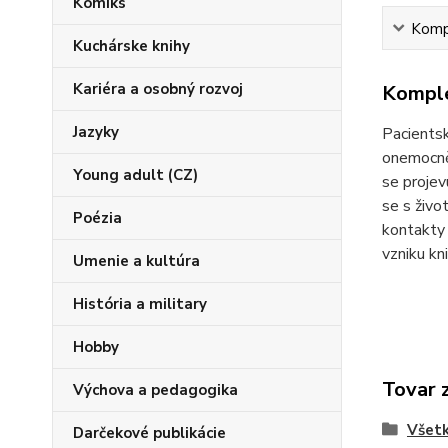
Komiks
Kompl
Kuchárske knihy
Kariéra a osobný rozvoj
Komple
Jazyky
Pacientsk
onemocněn
Young adult (CZ)
se projevu
se s živo
Poézia
kontakty 
vzniku kn
Umenie a kultúra
História a military
Hobby
Tovar 
Výchova a pedagogika
Všetk
Darčekové publikácie