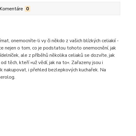
Komentáre
0
at, onemocníte-li vy či někdo z vašich blízkých celiakií -
e nejen o tom, co je podstatou tohoto onemocnění, jak
 jídelníček, ale z příběhů několika celiaků se dozvíte, jak
d těch, kteří »už vědí, jak na to«. Zařazeny jsou i
 jak nakupovat, i přehled bezlepkových kuchařek. Na
terolog.