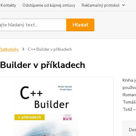
Kontakty
Odstúpenie od kúpnej zmluvy
Reklamačný protokol
Hľadať
šetkyknihy
C++ Builder v příkladech
Builder v příkladech
Kniha 
použív
Roman 
Tomáše
Totiž 
Dos