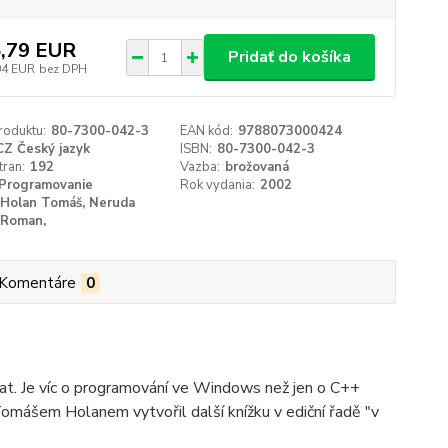
,79 EUR
Pridať do košíka
04 EUR
bez DPH
roduktu:
80-7300-042-3
EAN kód:
9788073000424
CZ Český jazyk
ISBN:
80-7300-042-3
tran:
192
Vazba:
brožovaná
Programovanie
Rok vydania:
2002
Holan Tomáš, Neruda
Roman,
Komentáre
0
at. Je víc o programování ve Windows než jen o C++
omášem Holanem vytvořil další knížku v ediční řadě "v