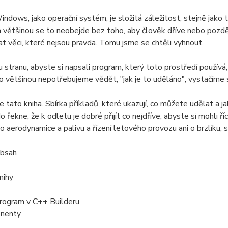
indows, jako operační systém, je složitá záležitost, stejně jako t
a většinou se to neobejde bez toho, aby člověk dříve nebo pozděj
kat věci, které nejsou pravda. Tomu jsme se chtěli vyhnout.
 stranu, abyste si napsali program, který toto prostředí použív
to většinou nepotřebujeme vědět, "jak je to uděláno", vystačíme s
e tato kniha. Sbírka příkladů, které ukazují, co můžete udělat a ja
 řekne, že k odletu je dobré přijít co nejdříve, abyste si mohli 
 o aerodynamice a palivu a řízení letového provozu ani o brzlíku,
obsah
nihy
program v C++ Builderu
nenty