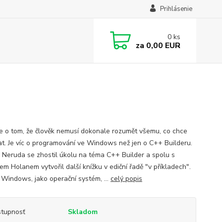
Prihlásenie
0
ks
za
0,00 EUR
je o tom, že člověk nemusí dokonale rozumět všemu, co chce
at. Je víc o programování ve Windows než jen o C++ Builderu.
Neruda se zhostil úkolu na téma C++ Builder a spolu s
m Holanem vytvořil další knížku v ediční řadě "v příkladech".
– Windows, jako operační systém, ...
celý popis
tupnosť
Skladom