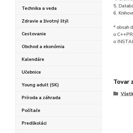
5. Datab
Technika a veda
6. Knihov
Zdravie a životný štýl
* obsah 
Cestovanie
o C++PRIK
o INSTAL
Obchod a ekonómia
Kalendáre
Učebnice
Tovar 
Young adult (SK)
Všetk
Príroda a záhrada
Počítače
Predškoláci