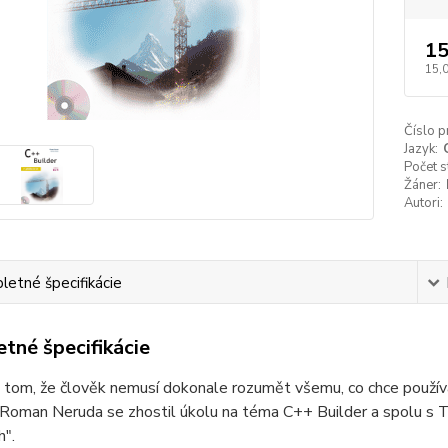
15
15,
Číslo p
Jazyk:
Počet s
Žáner:
Autori:
etné špecifikácie
tné špecifikácie
o tom, že člověk nemusí dokonale rozumět všemu, co chce použív
 Roman Neruda se zhostil úkolu na téma C++ Builder a spolu s T
h".