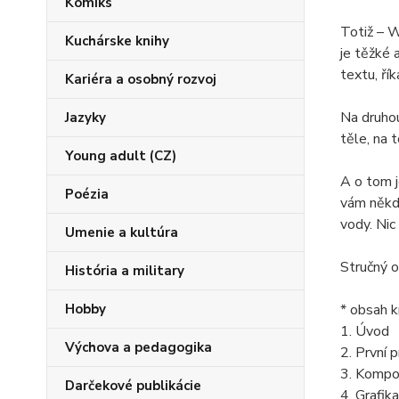
Komiks
Totiž – W
Kuchárske knihy
je těžké 
textu, ří
Kariéra a osobný rozvoj
Na druhou
Jazyky
těle, na 
Young adult (CZ)
A o tom j
Poézia
vám někdo
vody. Nic
Umenie a kultúra
Stručný 
História a military
Hobby
* obsah k
1. Úvod
Výchova a pedagogika
2. První 
3. Kompo
Darčekové publikácie
4. Grafika