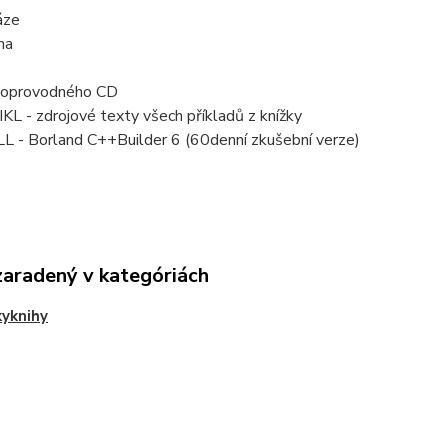
áze
na
doprovodného CD
L - zdrojové texty všech příkladů z knížky
L - Borland C++Builder 6 (60denní zkušební verze)
zaradený v kategóriách
yknihy