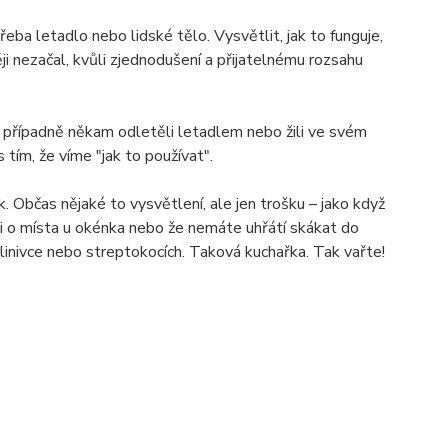
řeba letadlo nebo lidské tělo. Vysvětlit, jak to funguje,
i nezačal, kvůli zjednodušení a přijatelnému rozsahu
á, případně někam odletěli letadlem nebo žili ve svém
 tím, že víme "jak to používat".
k. Občas nějaké to vysvětlení, ale jen trošku – jako když
říci o místa u okénka nebo že nemáte uhřátí skákat do
 slinivce nebo streptokocích. Taková kuchařka. Tak vařte!