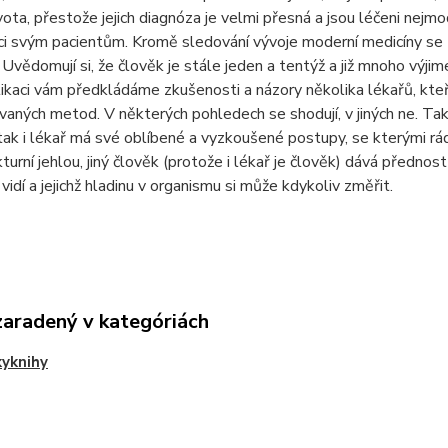
ivota, přestože jejich diagnóza je velmi přesná a jsou léčeni nejm
i svým pacientům. Kromě sledování vývoje moderní medicíny se tak
e. Uvědomují si, že člověk je stále jeden a tentýž a již mnoho výji
ikaci vám předkládáme zkušenosti a názory několika lékařů, kteří 
žívaných metod. V některých pohledech se shodují, v jiných ne. T
ak i lékař má své oblíbené a vyzkoušené postupy, se kterými rád
turní jehlou, jiný člověk (protože i lékař je člověk) dává předn
vidí a jejichž hladinu v organismu si může kdykoliv změřit.
zaradený v kategóriách
yknihy