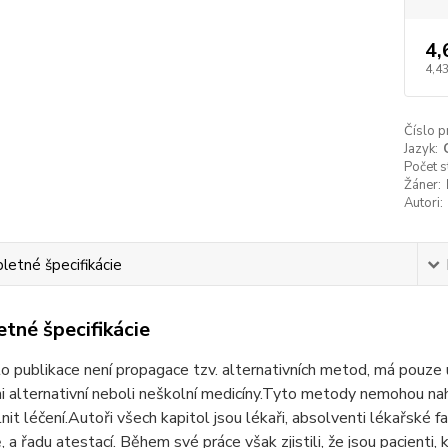
4,
4,4
Číslo p
Jazyk:
Počet s
Žáner:
Autori:
etné špecifikácie
tné špecifikácie
o publikace není propagace tzv. alternativních metod, má pouze 
 alternativní neboli neškolní medicíny.Tyto metody nemohou na
nit léčení.Autoři všech kapitol jsou lékaři, absolventi lékařské fa
ě, a řadu atestací. Během své práce však zjistili, že jsou pacien