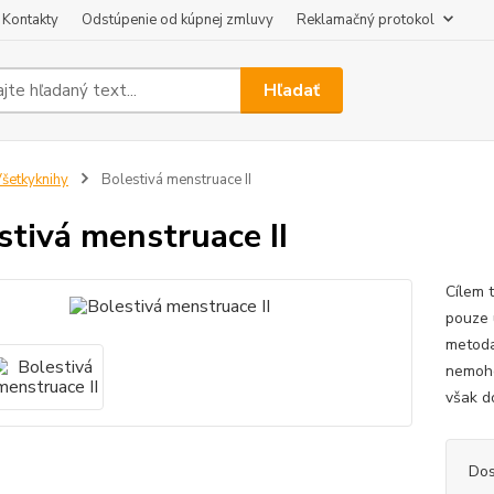
Kontakty
Odstúpenie od kúpnej zmluvy
Reklamačný protokol
Hľadať
šetkyknihy
Bolestivá menstruace II
stivá menstruace II
Cílem 
pouze 
metoda
nemoho
však do
Dos