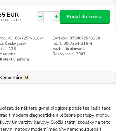
65 EUR
Pridať do košíka
3 EUR
bez DPH
roduktu:
80-7254-316-4
EAN kód:
9788072543168
CZ Český jazyk
ISBN:
80-7254-316-4
tran:
128
Vazba:
brožovaná
Medicína
Rok vydania:
2003
Kolektiv autorů,
Komentáre
0
ukázat, že některé gynekologické potíže lze řešit také
hradit moderní diagnostické a léčebné postupy, mohou
kulty Univerzity Karlovy. Složili státní zkoušky na této
ti, kterým metody moderní medicíny nemohou zlepšit