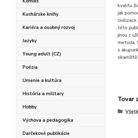
Komiks
kvalitu ž
jak pomoc
Kuchárske knihy
civilizac
Kariéra a osobný rozvoj
této publ
jinou z u
Jazyky
metoda, t
s akupunk
Young adult (CZ)
okamžitě 
Poézia
Umenie a kultúra
História a military
Tovar 
Hobby
Všetk
Výchova a pedagogika
Darčekové publikácie