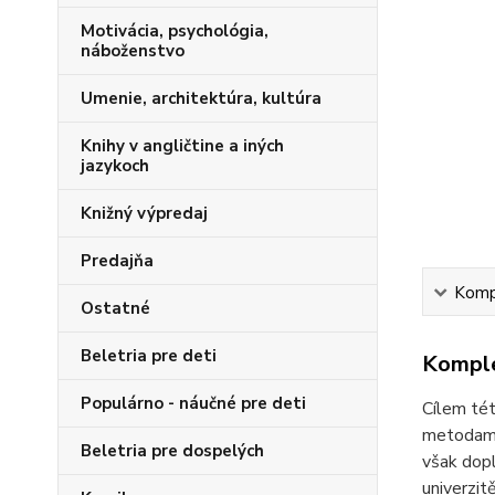
Motivácia, psychológia,
náboženstvo
Umenie, architektúra, kultúra
Knihy v angličtine a iných
jazykoch
Knižný výpredaj
Predajňa
Kompl
Ostatné
Beletria pre deti
Komple
Populárno - náučné pre deti
Cílem tét
metodami
Beletria pre dospelých
však dopl
univerzit