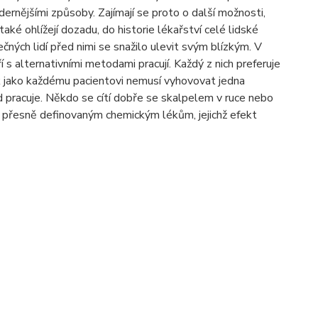
odernějšími způsoby. Zajímají se proto o další možnosti,
é ohlížejí dozadu, do historie lékařství celé lidské
mečných lidí před nimi se snažilo ulevit svým blízkým. V
s alternativními metodami pracují. Každý z nich preferuje
ak jako každému pacientovi nemusí vyhovovat jedna
 pracuje. Někdo se cítí dobře se skalpelem v ruce nebo
ost přesně definovaným chemickým lékům, jejichž efekt