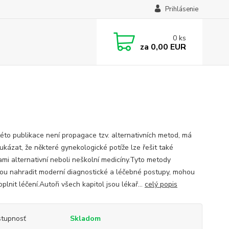
Prihlásenie
0
ks
za
0,00 EUR
této publikace není propagace tzv. alternativních metod, má
ukázat, že některé gynekologické potíže lze řešit také
mi alternativní neboli neškolní medicíny.Tyto metody
u nahradit moderní diagnostické a léčebné postupy, mohou
plnit léčení.Autoři všech kapitol jsou lékař...
celý popis
tupnosť
Skladom