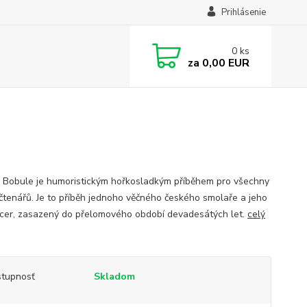
Prihlásenie
0
ks
za
0,00 EUR
Bobule je humoristickým hořkosladkým příběhem pro všechny
 čtenářů. Je to příběh jednoho věčného českého smolaře a jeho
cer, zasazený do přelomového období devadesátých let.
celý
tupnosť
Skladom