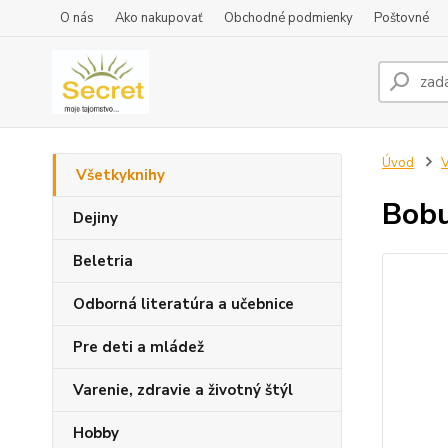
O nás
Ako nakupovať
Obchodné podmienky
Poštovné
Úvod
V
Všetkyknihy
Bobu
Dejiny
Beletria
Odborná literatúra a učebnice
Pre deti a mládež
Varenie, zdravie a životný štýl
Hobby