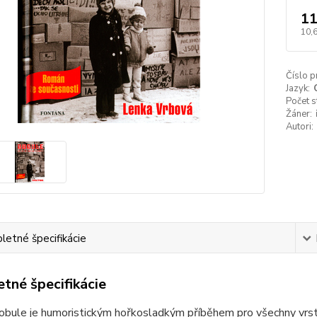
11
10,
Číslo p
Jazyk:
Počet s
Žáner:
Autori:
etné špecifikácie
tné špecifikácie
bule je humoristickým hořkosladkým příběhem pro všechny vrstv