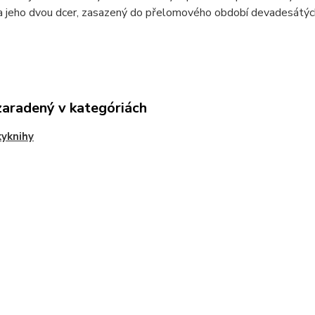
a jeho dvou dcer, zasazený do přelomového období devadesátých
zaradený v kategóriách
yknihy