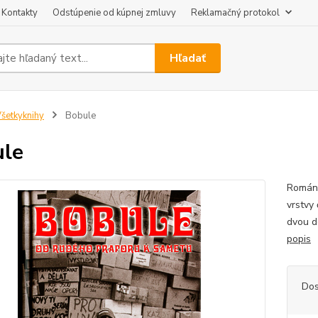
Kontakty
Odstúpenie od kúpnej zmluvy
Reklamačný protokol
Hľadať
šetkyknihy
Bobule
le
Román 
vrstvy
dvou d
popis
Dos