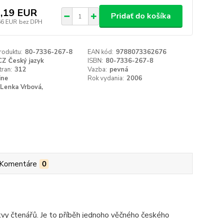
,19 EUR
Pridať do košíka
66 EUR
bez DPH
roduktu:
80-7336-267-8
EAN kód:
9788073362676
CZ Český jazyk
ISBN:
80-7336-267-8
tran:
312
Vazba:
pevná
ine
Rok vydania:
2006
Lenka Vrbová,
Komentáre
0
y čtenářů. Je to příběh jednoho věčného českého