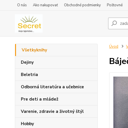
O nás
Ako nakupovať
Obchodné podmienky
Poštovné
Úvod
V
Všetkyknihy
Báje
Dejiny
Beletria
Odborná literatúra a učebnice
Pre deti a mládež
Varenie, zdravie a životný štýl
Hobby