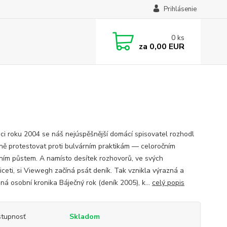
Prihlásenie
0
ks
za
0,00 EUR
ci roku 2004 se náš nejúspěšnější domácí spisovatel rozhodl
ně protestovat proti bulvárním praktikám — celoročním
ním půstem. A namísto desítek rozhovorů, ve svých
řiceti, si Viewegh začíná psát deník. Tak vznikla výrazná a
ná osobní kronika Báječný rok (deník 2005), k...
celý popis
tupnosť
Skladom