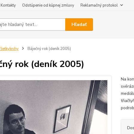
Kontakty
Odstúpenie od kúpnej zmluvy
Reklamačný protokol
Hľadať
šetkyknihy
Báječný rok (deník 2005)
čný rok (deník 2005)
Na kon
svéráz
mediál
třiačty
podrob
Dos