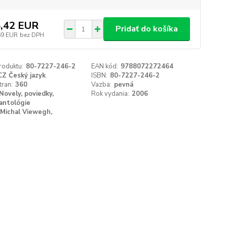
,42 EUR
Pridať do košíka
69 EUR
bez DPH
roduktu:
80-7227-246-2
EAN kód:
9788072272464
CZ Český jazyk
ISBN:
80-7227-246-2
tran:
360
Vazba:
pevná
Novely, poviedky,
Rok vydania:
2006
antológie
Michal Viewegh,