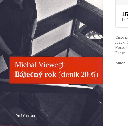
15
14,
Číslo p
Jazyk:
Počet s
Žáner:
Autori: