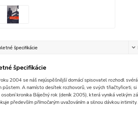
etné špecifikácie
tné špecifikácie
roku 2004 se náš nejúspěšnější domácí spisovatel rozhodl svér
 půstem. A namísto desítek rozhovorů, ve svých třiačtyřiceti, si
osobní kronika Báječný rok (deník 2005), která vyniká velkým záb
uje především přímočarým uvažováním a silnou dávkou intimity.