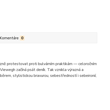
Komentáre
0
ázně protestovat proti bulvárním praktikám — celoročním
 Viewegh začíná psát deník. Tak vznikla výrazná a
ěrem, stylistickou bravurou, sebestředností i sebeironií,