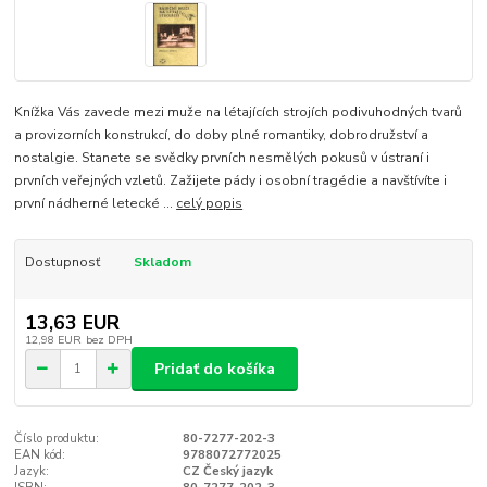
Knížka Vás zavede mezi muže na létajících strojích podivuhodných tvarů
a provizorních konstrukcí, do doby plné romantiky, dobrodružství a
nostalgie. Stanete se svědky prvních nesmělých pokusů v ústraní i
prvních veřejných vzletů. Zažijete pády i osobní tragédie a navštívíte i
první nádherné letecké ...
celý popis
Dostupnosť
Skladom
13,63 EUR
12,98 EUR
bez DPH
Pridať do košíka
Číslo produktu:
80-7277-202-3
EAN kód:
9788072772025
Jazyk:
CZ Český jazyk