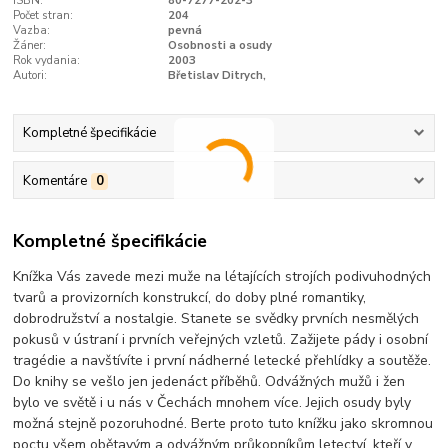
ISBN:
80-7277-202-3
Počet stran:
204
Vazba:
pevná
Žáner:
Osobnosti a osudy
Rok vydania:
2003
Autori:
Břetislav Ditrych,
Kompletné špecifikácie
Komentáre
0
Kompletné špecifikácie
Knížka Vás zavede mezi muže na létajících strojích podivuhodných
tvarů a provizorních konstrukcí, do doby plné romantiky,
dobrodružství a nostalgie. Stanete se svědky prvních nesmělých
pokusů v ústraní i prvních veřejných vzletů. Zažijete pády i osobní
tragédie a navštívíte i první nádherné letecké přehlídky a soutěže.
Do knihy se vešlo jen jedenáct příběhů. Odvážných mužů i žen
bylo ve světě i u nás v Čechách mnohem více. Jejich osudy byly
možná stejně pozoruhodné. Berte proto tuto knížku jako skromnou
poctu všem obětavým a odvážným průkopníkům letectví, kteří v