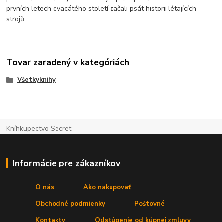
prvních letech dvacátého století začali psát historii létajících
strojů.
Tovar zaradený v kategóriách
Všetkyknihy
Kníhkupectvo Secret
Informácie pre zákazníkov
O nás
Ako nakupovať
Obchodné podmienky
Poštovné
Kontakty
Odstúpenie od kúpnej zmluvy