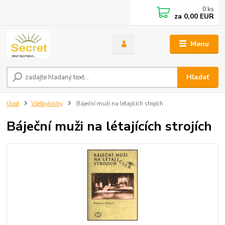
0
ks
za
0,00 EUR
Menu
Hľadať
Úvod
Všetkyknihy
Báječní muži na létajících strojích
Báječní muži na létajících strojích