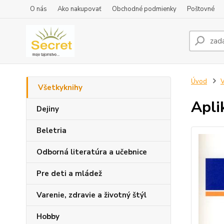
O nás
Ako nakupovať
Obchodné podmienky
Poštovné
Úvod
V
Všetkyknihy
Apli
Dejiny
Beletria
Odborná literatúra a učebnice
Pre deti a mládež
Varenie, zdravie a životný štýl
Hobby