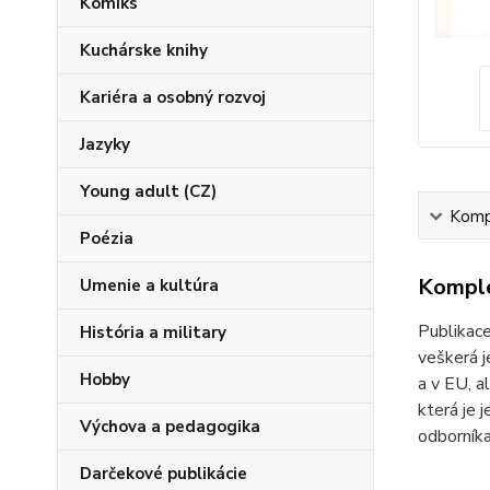
Komiks
Kuchárske knihy
Kariéra a osobný rozvoj
Jazyky
Young adult (CZ)
Kompl
Poézia
Komple
Umenie a kultúra
Publikace
História a military
veškerá j
Hobby
a v EU, a
která je 
Výchova a pedagogika
odborníka
Darčekové publikácie