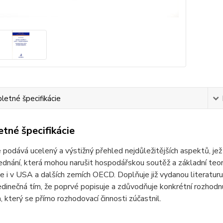
etné špecifikácie
tné špecifikácie
 podává ucelený a výstižný přehled nejdůležitějších aspektů, jež 
ednání, která mohou narušit hospodářskou soutěž a základní teor
le i v USA a dalších zemích OECD. Doplňuje již vydanou literaturu
jedinečná tím, že poprvé popisuje a zdůvodňuje konkrétní rozho
, který se přímo rozhodovací činnosti zúčastnil.