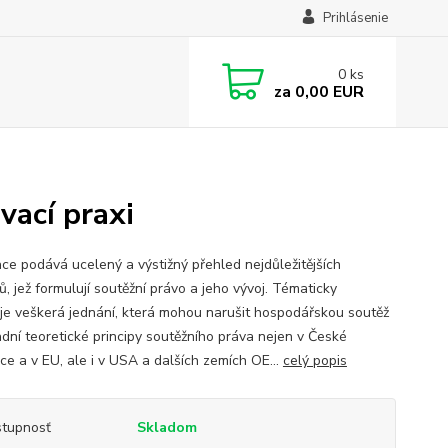
Prihlásenie
0
ks
za
0,00 EUR
vací praxi
ace podává ucelený a výstižný přehled nejdůležitějších
, jež formulují soutěžní právo a jeho vývoj. Tématicky
je veškerá jednání, která mohou narušit hospodářskou soutěž
adní teoretické principy soutěžního práva nejen v České
ce a v EU, ale i v USA a dalších zemích OE...
celý popis
tupnosť
Skladom