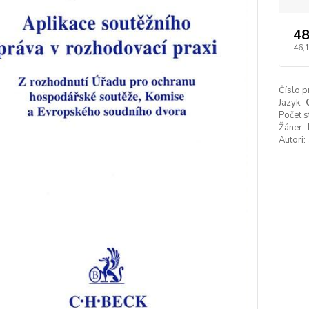
48
46,
Číslo p
Jazyk:
Počet s
Žáner:
Autori: