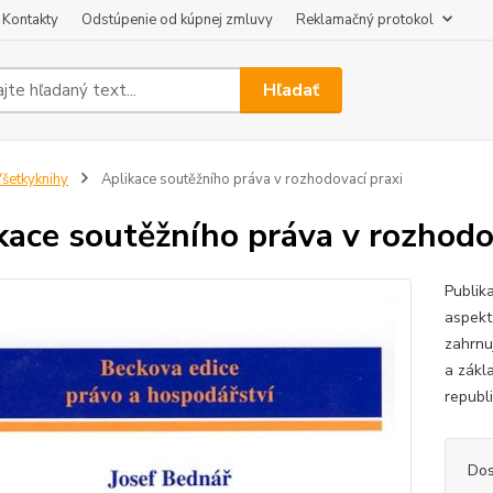
Kontakty
Odstúpenie od kúpnej zmluvy
Reklamačný protokol
Hľadať
šetkyknihy
Aplikace soutěžního práva v rozhodovací praxi
kace soutěžního práva v rozhodo
Publik
aspektů
zahrnu
a zákl
republi
Dos