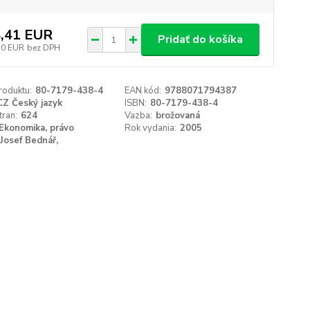
,41 EUR
Pridať do košíka
10 EUR
bez DPH
roduktu:
80-7179-438-4
EAN kód:
9788071794387
CZ Český jazyk
ISBN:
80-7179-438-4
tran:
624
Vazba:
brožovaná
Ekonomika, právo
Rok vydania:
2005
Josef Bednář,