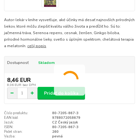
Autor-lekár v knihe vysvetľuje, aké účinky má desať najnovších prírodných
liekov, ktoré môžu zlepšiť kvalitu vášho života a predĺžiť ho. Sú to:
jačmenná tráva, Serenoa repens, cesnak, ženšen, Ginkgo biloba,
prírodné hormonálne lieky, svetlo s úplným spektrom, chelátová terapia
a melatonín.
celý popis
Dostupnosť
Skladom
8,46 EUR
8,06 EUR
bez DPH
Pridať do košíka
Číslo produktu:
80-7205-867-3
EAN kód:
9788072058679
Jazyk:
CZ Český jazyk
ISBN:
80-7205-867-3
Počet stran:
260
Vazba:
pevná