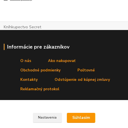
Kníhkupectvo Secret
Informácie pre zákazníkov
O nás
Ako nakupovať
Obchodné podmienky
Poštovné
Kontakty
Odstúpenie od kúpnej zmluvy
Reklamačný protokol
Kde nás nájdete
Súhlasím
Nastavenia
Prevádzka:
Secret, s. r. o.
,Štúrova 4
, 031 01 Liptovský Mikuláš