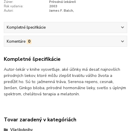
Žáner:
Prírodná lekáreň
Rok vydania:
2003
Autori:
James F. Balch,
Kompletné špecifikácie
Komentáre
0
Kompletné špecifikácie
Autor-lekár v knihe vysvetľuje, aké účinky má desať najnovších
prírodných liekov, ktoré môžu zlepšiť kvalitu vášho života a
predĺžiť ho. Sú to: jačmenná tráva, Serenoa repens, cesnak,
ženšen, Ginkgo biloba, prírodné hormonálne lieky, svetlo s úplným
spektrom, chelátová terapia a melatonín.
Tovar zaradený v kategóriách
Všetkyknihy