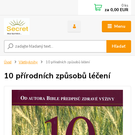
0
ks
za
0,00 EUR
Menu
Hľadať
Úvod
Všetkyknihy
10 přírodních způsobů léčení
10 přírodních způsobů léčení